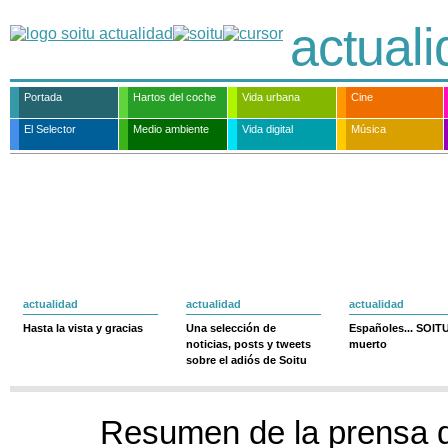
actual
Portada
Hartos del coche
Vida urbana
Cine
El Selector
Medio ambiente
Vida digital
Música
actualidad
actualidad
actualidad
Hasta la vista y gracias
Una selección de
Españoles... SOIT
noticias, posts y tweets
muerto
sobre el adiós de Soitu
Resumen de la prensa d