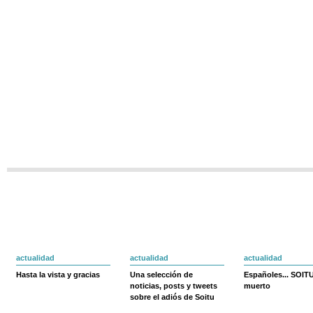
actualidad
actualidad
actualidad
Hasta la vista y gracias
Una selección de
Españoles... SOIT
noticias, posts y tweets
muerto
sobre el adiós de Soitu