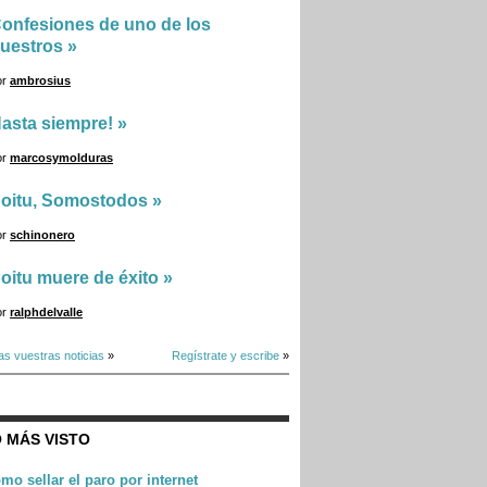
onfesiones de uno de los
uestros
»
or
ambrosius
asta siempre!
»
or
marcosymolduras
oitu, Somostodos
»
or
schinonero
oitu muere de éxito
»
or
ralphdelvalle
as vuestras noticias
»
Regístrate y escribe
»
 MÁS VISTO
mo sellar el paro por internet