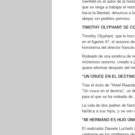
Seinfeld es el autor de la his
que se niega a trabajar el res
hacia la libertad, denuncia a
abejas sin pedirles permiso.
TIMOTHY OLYPHANT SE CO
Timothy Olyphant, que le hizo 
en el Agente 47, el asesino de 
homónima del director francé
Rodeado de una estética de nov
misterioso asesino, creado a p
quiere eliminar después del in
"UN CRUCE EN EL DESTINO
Tras el éxito de "Hotel Rwand
"Un cruce en el destino", un
para el que se ha rodeado de 
La vida de dos padres de fam
fatídica a sus hijos, y se ven
"MI HERMANO ES HIJO ÚN
El realizador Daniele Luchetti 
centrarse en los problemas de