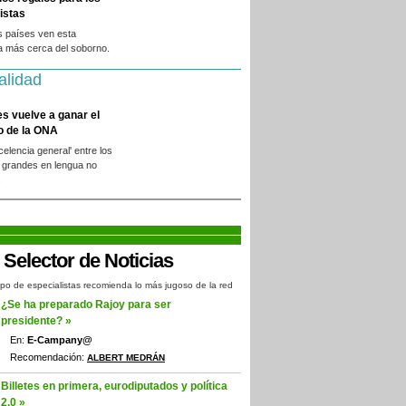
istas
s países ven esta
a más cerca del soborno.
alidad
es vuelve a ganar el
o de la ONA
xcelencia general' entre los
 grandes en lengua no
.
po de especialistas recomienda lo más jugoso de la red
¿Se ha preparado Rajoy para ser
presidente? »
En:
E-Campany@
Recomendación:
ALBERT MEDRÁN
Billetes en primera, eurodiputados y política
2.0 »