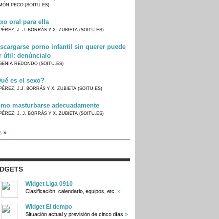
MÓN PECO (SOITU.ES)
xo oral para ella
PÉREZ, J. J. BORRÁS Y X. ZUBIETA (SOITU.ES)
scargarse porno infantil sin querer puede
r útil: denúncialo
GENIA REDONDO (SOITU.ES)
ué es el sexo?
PÉREZ, J.J. BORRÁS Y X. ZUBIETA (SOITU.ES)
mo masturbarse adecuadamente
PÉREZ, J. J. BORRÁS Y X. ZUBIETA (SOITU.ES)
s
»
IDGETS
Widget Liga 0910
»
Clasificación, calendario, equipos, etc.
Widget El tiempo
»
Situación actual y previsión de cinco días