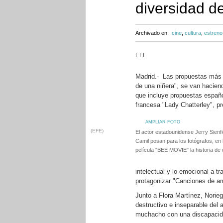
diversidad de
Archivado en:
cine
,
cultura
,
estreno
EFE
Madrid.- Las propuestas más f
de una niñera", se van hacien
que incluye propuestas españo
francesa "Lady Chatterley", p
AMPLIAR FOTO
(EFE)
El actor estadounidense Jerry Sienfi
Camil posan para los fotógrafos, en 
película "BEE MOVIE" la historia de 
intelectual y lo emocional a 
protagonizar "Canciones de am
Junto a Flora Martínez, Norieg
destructivo e inseparable del 
muchacho con una discapacidad