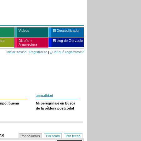
Vídeos
El Descodificador
mía
Diseño +
El blog de Gervasio
Arquitectura
Iniciar sesión
|
Registrarse
|
¿Por qué registrarse?
actualidad
empo, buena
Mi peregrinaje en busca
de la píldora postcoital
AR
Por palabras
Por tema
Por fecha