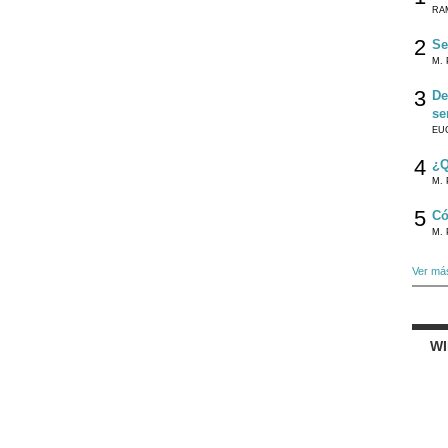
RA
2
Se
M. 
3
De
se
EU
4
¿Q
M. 
5
Có
M. 
Ver má
W