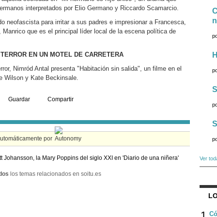
 hermanos interpretados por Elio Germano y Riccardo Scamarcio.
C
n
do neofascista para irritar a sus padres e impresionar a Francesca,
Manrico que es el principal líder local de la escena política de
p
", TERROR EN UN MOTEL DE CARRETERA
H
ror, Nimród Antal presenta "Habitación sin salida", un filme en el
p
ke Wilson y Kate Beckinsale.
S
Guardar
Compartir
p
S
automáticamente por
p
tt Johansson, la Mary Poppins del siglo XXI en 'Diario de una niñera'
Ver tod
dos
los temas relacionados en soitu.es
LO
1
Có