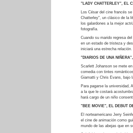
"LADY CHATTERLEY", EL 
Los César del cine francés se 
Chatterley", un clásico de la l
los galardones a la mejor actr
fotografía.
Cuando su marido regresa del f
en un estado de tristeza y de
iniciará una estrecha relación.
"DIARIOS DE UNA NIÑERA
Scarlett Johanson se mete en l
comedia con tintes románticos
Giamatti y Chris Evans, bajo l
Para pagarse la universidad, 
a la que le costará acostumbra
hará cargo de un niño consenti
"BEE MOVIE", EL DEBUT D
El norteamericano Jerry Seinf
el cine de animación como gui
mundo de las abejas que en su