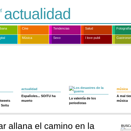
actualidad
rbana
Cine
Tendencias
Salud
Fotografía
ital
Música
Sexo
I love publi
Gastrono
actualidad
música
Españoles... SOITU ha
A mal ti
La valentía de los
 tweets
muerto
música
periodistas
 Soitu
iar allana el camino en la
BUSC