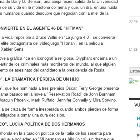
toria de Barry B. Benson, una abeja recién salida de la Universidad
to de su vida en la monótona colmena y que, un día, en una huida
 los humanos cuando descubre que negocian con la miel de la
08:49
NVIERTE EN EL AGENTE 46 DE "HITMAN"
la vida imposible a Bruce Willis en "La jungla 4.0", se convierte
elite protagonista del videojuego "Hitman", en la película
s Xabier Gens.
14:29
ela gráfica rica en iconografía religiosa, Olyphant encarna a un
artir de los criminales más mortíferos del mundo, al que alguien
tento de asesinato del candidato a la presidencia de Rusia.
Estos
", LA DRAMÁTICA PÉRDIDA DE UN HIJO
a", que fue nominada a tres premios Óscar, Terry George presenta
 drama basado en la novela "Reservation Road" de John Burnham
Joaquin Phoenix, Mark Ruffalo, Jennifer Connelly y Mira Sorvino.
VU
ilia se cruza de forma inesperada cuando ambos pierden de forma
 obligados a tomar una dura decisión.
H
ICO", LUCHA POLÍTICA DE DOS HERMANOS
t
ahonda en la situación política de la Italia de los sesenta para
p
 aquella sociedad en "Mi hermano es hijo único", un drama que