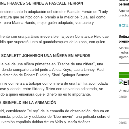
CINE FRANCÉS SE RINDE A PASCALE FERRÁN
period
Alguno
rindieron ante la adaptación del director Pascale Ferrán de "Lady
práctic
iteratura que se hizo con el premio a la mejor película, así como
iz, para Marina Hands; mejor guión adaptado; vestuario y
actu
rente con una parálisis irreversible, la joven Constance Reid cae
Soitu.
premi
sidia que superará junto al guardabosques de la zona, con quien
A la 'e
medios
", SCARLETT JOHANSON UNA NIÑERA EN APUROS
inglesa
a piel de una niñera primeriza en "Diarios de una niñera", una
 donde comparte cartel junto a Alicia Keys, Laura Linney, Paul
a dirección de Robert Pulcini y Shari Springer Berman.
Annie comienza a trabajar como niñera de una familia acomodada
rse y donde, entre flirteo y flirteo con un vecino adinerado, se
Un equi
do a quien enseñará que el dinero no es lo importante.
08:50
E SEINFELD EN LA ANIMACIÓN
eld, considerado "el rey" de la comedia de observación, debuta en
onista, productor y doblador de "Bee movie", una película sobre el
 versión española doblan Arturo Valls y María Adánez.
09:03