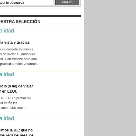
ESTRA SELECCIÓN
alidad
la vista y gracias
es se despide 22 meses
 de iniciar su andadura
ed. Con tristeza pero con
ratitud a todos vosotros.
alidad
licio (o no) de viajar
en en EEUU
 a EEUU a probar su
quí están las
iones. Mal, mal...
alidad
imos la UE: que no
 los regalos para los