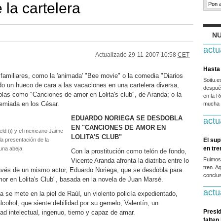
 la cartelera
NU
actu
Actualizado
29-11-2007 10:58
CET
Hasta 
amiliares, como la 'animada' "Bee movie" o la comedia "Diarios
Soitu.
do un hueco de cara a las vacaciones en una cartelera diversa,
después
las como "Canciones de amor en Lolita's club", de Aranda; o la
en la R
remiada en los César.
mucha g
EDUARDO NORIEGA SE DESDOBLA
actu
EN "CANCIONES DE AMOR EN
eld (i) y el mexicano Jaime
LOLITA'S CLUB"
la presentación de la
El sup
en tr
una abeja.
Con la prostitución como telón de fondo,
Fuimos
Vicente Aranda afronta la diatriba entre lo
tren. A
través de un mismo actor, Eduardo Noriega, que se desdobla para
conclus
or en Lolita's Club", basada en la novela de Juan Marsé.
actu
a se mete en la piel de Raúl, un violento policía expedientado,
alcohol, que siente debilidad por su gemelo, Valentín, un
Presid
 intelectual, ingenuo, tierno y capaz de amar.
falten