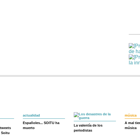
actualidad
música
Españoles... SOITU ha
A mal ti
La valentía de los
 tweets
muerto
música
periodistas
 Soitu