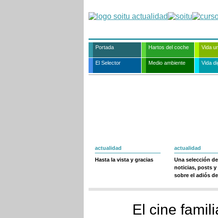
Portada
Hartos del coche
Vida u
El Selector
Medio ambiente
Vida dig
actualidad
actualidad
Hasta la vista y gracias
Una selección de
noticias, posts y
sobre el adiós de
El cine famil