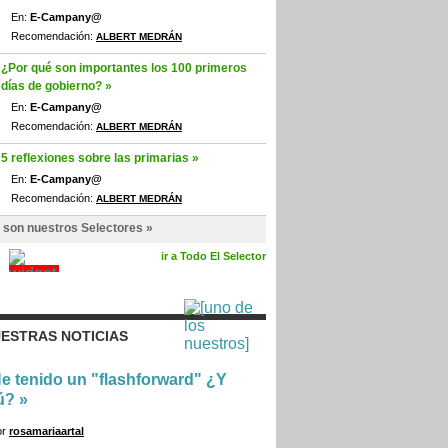
En:
E-Campany@
Recomendación:
ALBERT MEDRÁN
¿Por qué son importantes los 100 primeros
días de gobierno? »
En:
E-Campany@
Recomendación:
ALBERT MEDRÁN
5 reflexiones sobre las primarias »
En:
E-Campany@
Recomendación:
ALBERT MEDRÁN
 son nuestros Selectores »
ir a Todo El Selector
ESTRAS NOTICIAS
e tenido un "flashforward" ¿Y
ú?
»
or
rosamariaartal