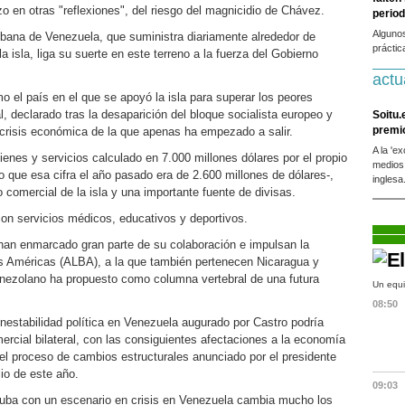
o en otras "reflexiones", del riesgo del magnicidio de Chávez.
period
Alguno
ana de Venezuela, que suministra diariamente alrededor de
práctic
la isla, liga su suerte en este terreno a la fuerza del Gobierno
actu
 el país en el que se apoyó la isla para superar los peores
 declarado tras la desaparición del bloque socialista europeo y
Soitu.
premi
crisis económica de la que apenas ha empezado a salir.
A la 'e
enes y servicios calculado en 7.000 millones dólares por el propio
medios
o que esa cifra el año pasado era de 2.600 millones de dólares-,
inglesa
o comercial de la isla y una importante fuente de divisas.
con servicios médicos, educativos y deportivos.
han enmarcado gran parte de su colaboración e impulsan la
las Américas (ALBA), a la que también pertenecen Nicaragua y
enezolano ha propuesto como columna vertebral de una futura
Un equi
08:50
inestabilidad política en Venezuela augurado por Castro podría
ercial bilateral, con las consiguientes afectaciones a la economía
n el proceso de cambios estructurales anunciado por el presidente
lio de este año.
09:03
uba con un escenario en crisis en Venezuela cambia mucho los