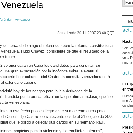
 Venezuela
eferéndum
,
venezuela
NU
actu
Actualizado
30-11-2007 23:40
CET
Hasta 
de cerca el domingo el referendo sobre la reforma constitucional
Soitu.
e Venezuela, Hugo Chávez, consciente de que el resultado de la
después
io futuro.
en la R
mucha g
 2 se anunciarán en Cuba los candidatos para constituir su
o una gran expectación por la incógnita sobre la eventual
actu
valeciente líder cubano Fidel Castro, la consulta venezolana está
el calendario cubano.
El sup
en tr
 advirtió hoy de los riesgos para la isla derivados de la
Fuimos
" difundida por la prensa oficial en la que afirma, incluso, que "no
tren. A
la cita venezolana.
conclus
ores a esa fecha pueden llegar a ser sumamente duros para
actu
 de Cuba", dijo Castro, convaleciente desde el 31 de julio de 2006
tinal que le obligó a delegar sus cargos en su hermano Raúl.
Presid
ciones propicias para la violencia y los conflictos internos",
falten