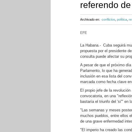
referendo de
Archivado en:
conflictos
,
política
,
r
EFE
La Habana.- Cuba seguirá muy 
propuesta por el presidente d
consulta puede afectar su prop
A pesar de que el próximo día
Parlamento, lo que ha generad
inclusión en esa lista del con
marcada como fecha clave en 
El propio jefe de la revolución
convocatoria, en una "reflexión
bastaría el triunfo del 'sí'" en 
"Las semanas y meses posteri
muchos pueblos, entre ellos el
de una grave enfermedad intes
"El imperio ha creado las condi