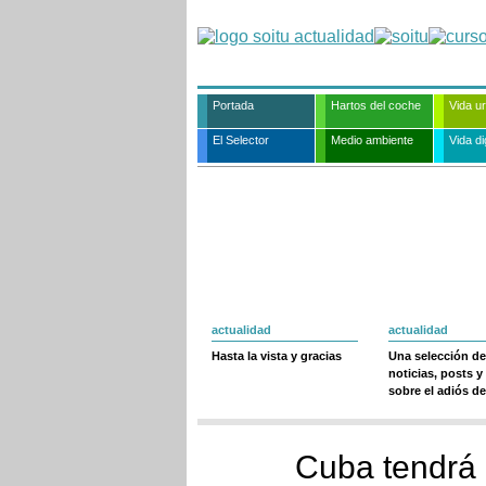
Portada
Hartos del coche
Vida u
El Selector
Medio ambiente
Vida dig
actualidad
actualidad
Hasta la vista y gracias
Una selección de
noticias, posts y
sobre el adiós de
Cuba tendrá 