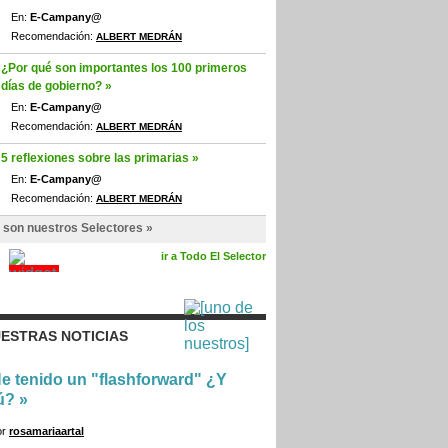
En:
E-Campany@
Recomendación:
ALBERT MEDRÁN
¿Por qué son importantes los 100 primeros
días de gobierno? »
En:
E-Campany@
Recomendación:
ALBERT MEDRÁN
5 reflexiones sobre las primarias »
En:
E-Campany@
Recomendación:
ALBERT MEDRÁN
 son nuestros Selectores »
ir a Todo El Selector
ESTRAS NOTICIAS
e tenido un "flashforward" ¿Y
ú?
»
or
rosamariaartal