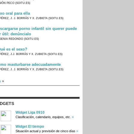
MÓN PECO (SOITU.ES)
xo oral para ella
PÉREZ, J. J. BORRÁS Y X. ZUBIETA (SOITU.ES)
scargarse porno infantil sin querer puede
r útil: denúncialo
GENIA REDONDO (SOITU.ES)
ué es el sexo?
PÉREZ, J.J. BORRÁS Y X. ZUBIETA (SOITU.ES)
mo masturbarse adecuadamente
PÉREZ, J. J. BORRÁS Y X. ZUBIETA (SOITU.ES)
s
»
IDGETS
Widget Liga 0910
»
Clasificación, calendario, equipos, etc.
Widget El tiempo
»
Situación actual y previsión de cinco días