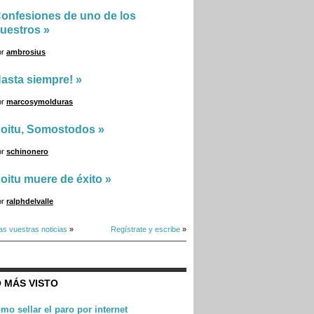
onfesiones de uno de los
uestros
»
or
ambrosius
asta siempre!
»
or
marcosymolduras
oitu, Somostodos
»
or
schinonero
oitu muere de éxito
»
or
ralphdelvalle
as vuestras noticias
»
Regístrate y escribe
»
 MÁS VISTO
mo sellar el paro por internet