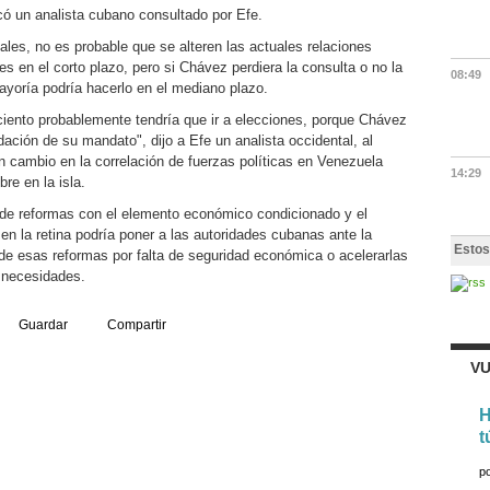
có un analista cubano consultado por Efe.
les, no es probable que se alteren las actuales relaciones
 en el corto plazo, pero si Chávez perdiera la consulta o no la
08:49
yoría podría hacerlo en el mediano plazo.
iento probablemente tendría que ir a elecciones, porque Chávez
ación de su mandato", dijo a Efe un analista occidental, al
n cambio en la correlación de fuerzas políticas en Venezuela
14:29
re en la isla.
 de reformas con el elemento económico condicionado y el
en la retina podría poner a las autoridades cubanas ante la
Estos
o de esas reformas por falta de seguridad económica o acelerarlas
s necesidades.
Guardar
Compartir
VU
H
t
p