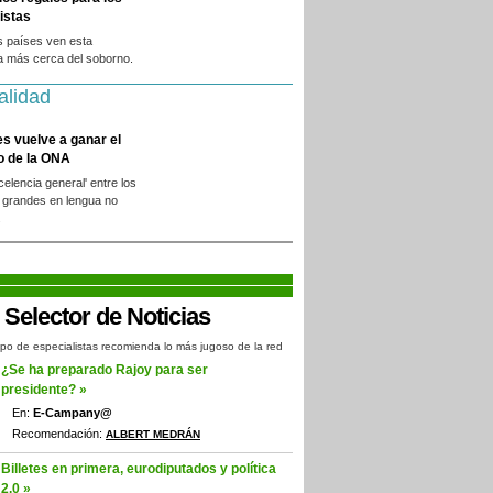
istas
s países ven esta
a más cerca del soborno.
alidad
es vuelve a ganar el
o de la ONA
xcelencia general' entre los
 grandes en lengua no
.
po de especialistas recomienda lo más jugoso de la red
¿Se ha preparado Rajoy para ser
presidente? »
En:
E-Campany@
Recomendación:
ALBERT MEDRÁN
Billetes en primera, eurodiputados y política
2.0 »