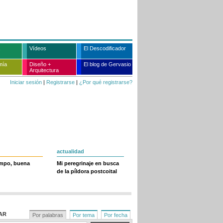
Vídeos
El Descodificador
mía
Diseño +
El blog de Gervasio
Arquitectura
Iniciar sesión
|
Registrarse
|
¿Por qué registrarse?
actualidad
empo, buena
Mi peregrinaje en busca
de la píldora postcoital
AR
Por palabras
Por tema
Por fecha