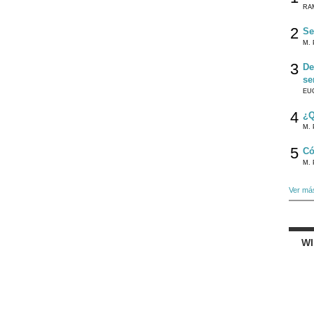
RA
2
Se
M. 
3
De
se
EU
4
¿Q
M. 
5
Có
M. 
Ver má
W