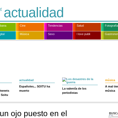
actualidad
rbana
Cine
Tendencias
Salud
Fotografía
ital
Música
Sexo
I love publi
Gastrono
actualidad
música
Españoles... SOITU ha
A mal ti
La valentía de los
 tweets
muerto
música
periodistas
 Soitu
un ojo puesto en el
BUSC