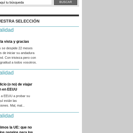
ESTRA SELECCIÓN
alidad
la vista y gracias
es se despide 22 meses
 de iniciar su andadura
ed. Con tristeza pero con
ratitud a todos vosotros.
alidad
licio (o no) de viajar
en en EEUU
 a EEUU a probar su
quí están las
iones. Mal, mal...
alidad
imos la UE: que no
 los regalos para los