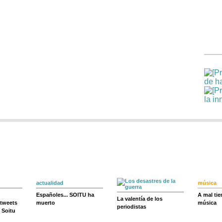
actualidad
música
Españoles... SOITU ha
A mal ti
La valentía de los
 tweets
muerto
música
periodistas
 Soitu