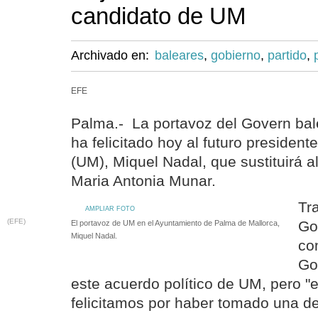
candidato de UM
Archivado en:
baleares
,
gobierno
,
partido
,
EFE
Palma.- La portavoz del Govern bale
ha felicitado hoy al futuro presiden
(UM), Miquel Nadal, que sustituirá al
Maria Antonia Munar.
Tr
AMPLIAR FOTO
(EFE)
Go
El portavoz de UM en el Ayuntamiento de Palma de Mallorca,
Miquel Nadal.
co
Go
este acuerdo político de UM, pero "
felicitamos por haber tomado una de