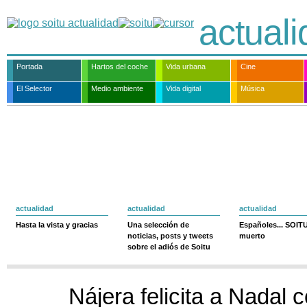
actual
Portada
Hartos del coche
Vida urbana
Cine
El Selector
Medio ambiente
Vida digital
Música
actualidad
actualidad
actualidad
Hasta la vista y gracias
Una selección de
Españoles... SOIT
noticias, posts y tweets
muerto
sobre el adiós de Soitu
Nájera felicita a Nadal 