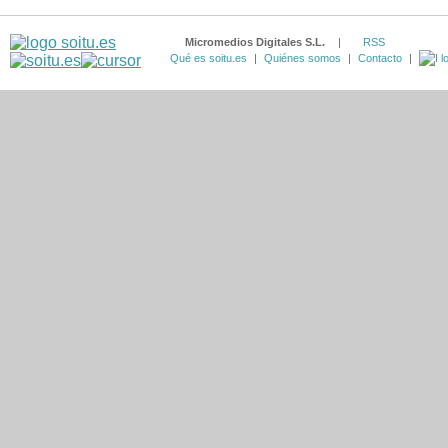
Micromedios Digitales S.L.
|
RSS
Qué es soitu.es
|
Quiénes somos
|
Contacto
|