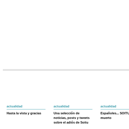
actualidad
actualidad
actualidad
Hasta la vista y gracias
Una selección de
Españoles... SOIT
noticias, posts y tweets
muerto
sobre el adiós de Soitu