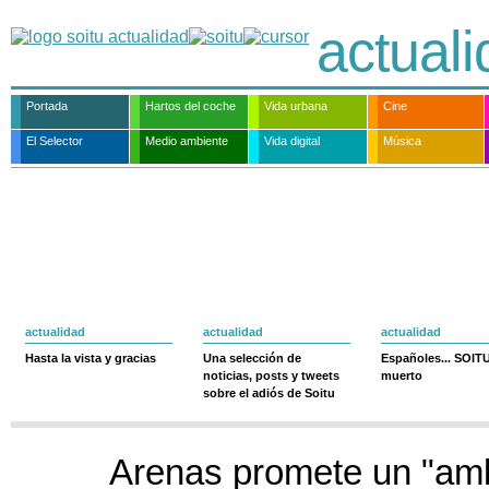
actual
Portada
Hartos del coche
Vida urbana
Cine
El Selector
Medio ambiente
Vida digital
Música
actualidad
actualidad
actualidad
Hasta la vista y gracias
Una selección de
Españoles... SOIT
noticias, posts y tweets
muerto
sobre el adiós de Soitu
Arenas promete un "amb