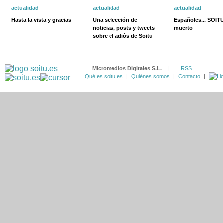
actualidad
actualidad
actualidad
Hasta la vista y gracias
Una selección de
Españoles... SOIT
noticias, posts y tweets
muerto
sobre el adiós de Soitu
Micromedios Digitales S.L.
|
RSS
Qué es soitu.es
|
Quiénes somos
|
Contacto
|