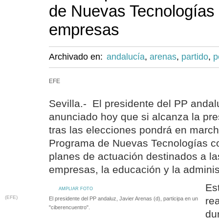
de Nuevas Tecnologías p
empresas
Archivado en:
andalucía
,
arenas
,
partido
,
p
EFE
Sevilla.- El presidente del PP andal
anunciado hoy que si alcanza la pre
tras las elecciones pondrá en marc
Programa de Nuevas Tecnologías co
planes de actuación destinados a las
empresas, la educación y la adminis
Es
AMPLIAR FOTO
(EFE)
re
El presidente del PP andaluz, Javier Arenas (d), participa en un
"ciberencuentro".
du