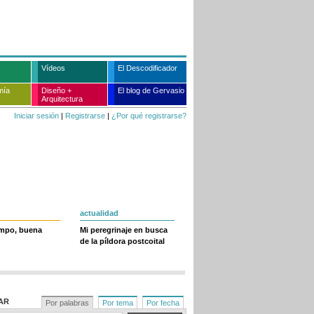
Vídeos
El Descodificador
mía
Diseño +
El blog de Gervasio
Arquitectura
Iniciar sesión
|
Registrarse
|
¿Por qué registrarse?
actualidad
empo, buena
Mi peregrinaje en busca
de la píldora postcoital
AR
Por palabras
Por tema
Por fecha