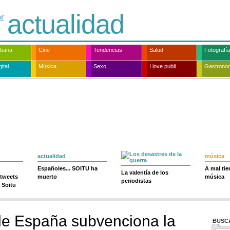
actualidad
rbana
Cine
Tendencias
Salud
Fotografía
ital
Música
Sexo
I love publi
Gastrono
actualidad
música
Españoles... SOITU ha
A mal ti
La valentía de los
 tweets
muerto
música
periodistas
 Soitu
de España subvenciona la
BUSC