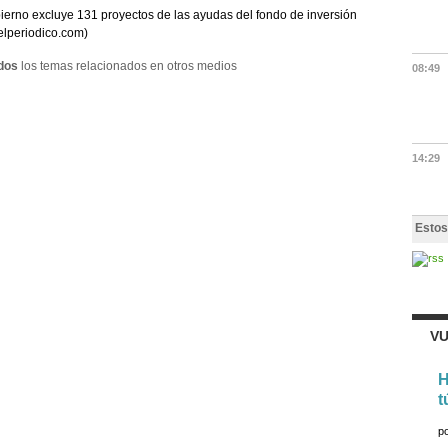
ierno excluye 131 proyectos de las ayudas del fondo de inversión
(elperiodico.com)
dos
los temas relacionados en otros medios
08:49
14:29
Estos
VU
H
t
p