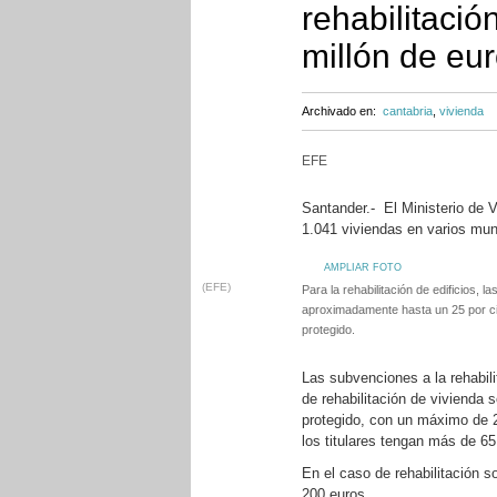
rehabilitació
millón de eu
Archivado en:
cantabria
,
vivienda
EFE
Santander.- El Ministerio de Vi
1.041 viviendas en varios mun
AMPLIAR FOTO
(EFE)
Para la rehabilitación de edificios, l
aproximadamente hasta un 25 por ci
protegido.
Las subvenciones a la rehabili
de rehabilitación de vivienda 
protegido, con un máximo de 
los titulares tengan más de 6
En el caso de rehabilitación s
200 euros.