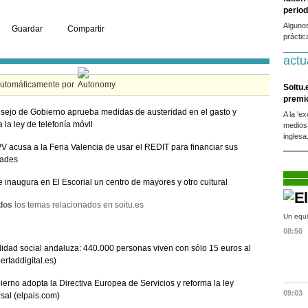
period
Alguno
Guardar
Compartir
práctic
actu
automáticamente por
Soitu.
premi
sejo de Gobierno aprueba medidas de austeridad en el gasto y
A la 'e
a la ley de telefonía móvil
medios
inglesa
V acusa a la Feria Valencia de usar el REDIT para financiar sus
dades
e inaugura en El Escorial un centro de mayores y otro cultural
dos
los temas relacionados en soitu.es
Un equi
08:50
lidad social andaluza: 440.000 personas viven con sólo 15 euros al
bertaddigital.es)
ierno adopta la Directiva Europea de Servicios y reforma la ley
09:03
sal (elpais.com)