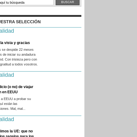
ESTRA SELECCIÓN
alidad
la vista y gracias
es se despide 22 meses
 de iniciar su andadura
ed. Con tristeza pero con
ratitud a todos vosotros.
alidad
licio (o no) de viajar
en en EEUU
 a EEUU a probar su
quí están las
iones. Mal, mal...
alidad
imos la UE: que no
 los regalos para los