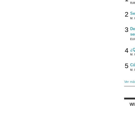
RA
2
Se
M. 
3
De
se
EU
4
¿Q
M. 
5
Có
M. 
Ver má
W