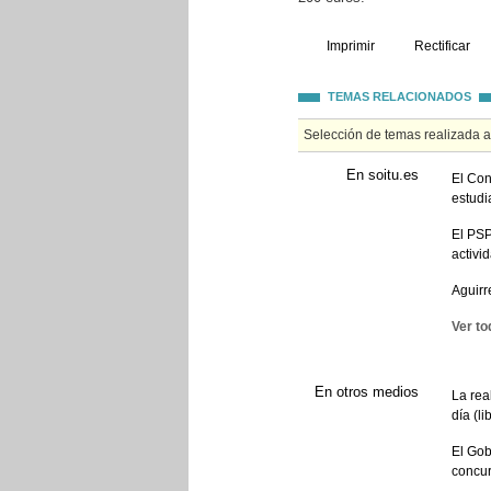
Imprimir
Rectificar
TEMAS RELACIONADOS
Selección de temas realizada 
En soitu.es
El Con
estudi
El PSP
activi
Aguirr
Ver to
En otros medios
La rea
día (li
El Gob
concur