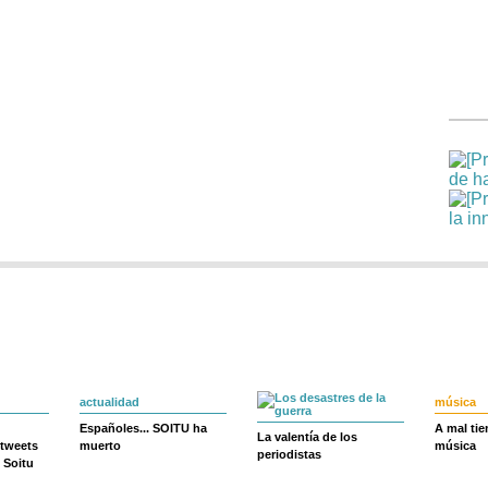
actualidad
música
Españoles... SOITU ha
A mal ti
La valentía de los
 tweets
muerto
música
periodistas
 Soitu