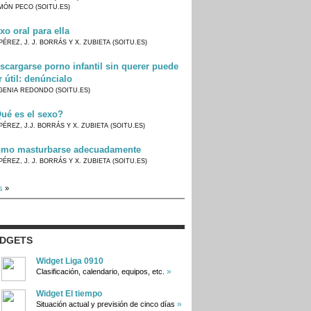
MÓN PECO (SOITU.ES)
xo oral para ella
PÉREZ, J. J. BORRÁS Y X. ZUBIETA (SOITU.ES)
scargarse porno infantil sin querer puede
r útil: denúncialo
GENIA REDONDO (SOITU.ES)
ué es el sexo?
PÉREZ, J.J. BORRÁS Y X. ZUBIETA (SOITU.ES)
mo masturbarse adecuadamente
PÉREZ, J. J. BORRÁS Y X. ZUBIETA (SOITU.ES)
s
»
IDGETS
Widget Liga 0910
»
Clasificación, calendario, equipos, etc.
Widget El tiempo
»
Situación actual y previsión de cinco días