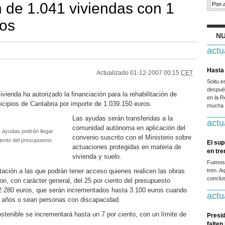
n de 1.041 viviendas con 1
ros
NU
actu
Hasta 
Actualizado
01-12-2007 00:15
CET
Soitu.
después
vienda ha autorizado la financiación para la rehabilitación de
en la R
icipios de Cantabria por importe de 1.039.150 euros.
mucha g
Las ayudas serán transferidas a la
actu
comunidad autónoma en aplicación del
as ayudas podrán llegar
convenio suscrito con el Ministerio sobre
ento del presupuesto
El sup
actuaciones protegidas en materia de
en tr
vivienda y suelo.
Fuimos
tación a las que podrán tener acceso quienes realicen las obras
tren. A
conclus
son, con carácter general, del 25 por ciento del presupuesto
2.280 euros, que serán incrementados hasta 3.100 euros cuando
actu
5 años o sean personas con discapacidad.
ostenible se incrementará hasta un 7 por ciento, con un límite de
Presid
falten