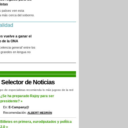
istas
s países ven esta
a más cerca del soborno.
alidad
es vuelve a ganar el
o de la ONA
xcelencia general' entre los
 grandes en lengua no
.
po de especialistas recomienda lo más jugoso de la red
¿Se ha preparado Rajoy para ser
presidente? »
En:
E-Campany@
Recomendación:
ALBERT MEDRÁN
Billetes en primera, eurodiputados y política
2.0 »