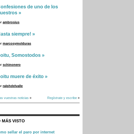
onfesiones de uno de los
uestros
»
or
ambrosius
asta siempre!
»
or
marcosymolduras
oitu, Somostodos
»
or
schinonero
oitu muere de éxito
»
or
ralphdelvalle
as vuestras noticias
»
Regístrate y escribe
»
 MÁS VISTO
mo sellar el paro por internet