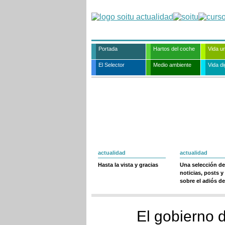
Portada
Hartos del coche
Vida u
El Selector
Medio ambiente
Vida dig
actualidad
actualidad
Hasta la vista y gracias
Una selección de
noticias, posts y
sobre el adiós de
El gobierno 