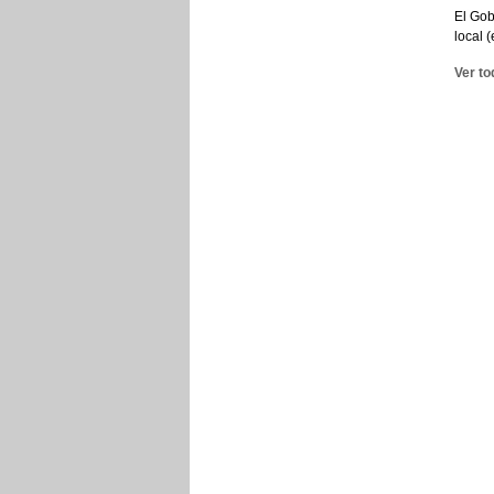
El Gob
local 
Ver to