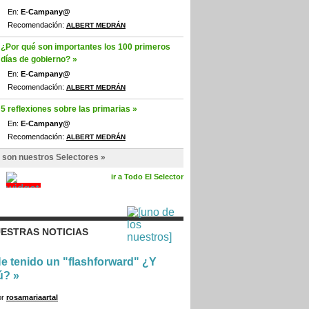
En:
E-Campany@
Recomendación:
ALBERT MEDRÁN
¿Por qué son importantes los 100 primeros
días de gobierno? »
En:
E-Campany@
Recomendación:
ALBERT MEDRÁN
5 reflexiones sobre las primarias »
En:
E-Campany@
Recomendación:
ALBERT MEDRÁN
 son nuestros Selectores »
ir a Todo El Selector
ESTRAS NOTICIAS
e tenido un "flashforward" ¿Y
ú?
»
or
rosamariaartal