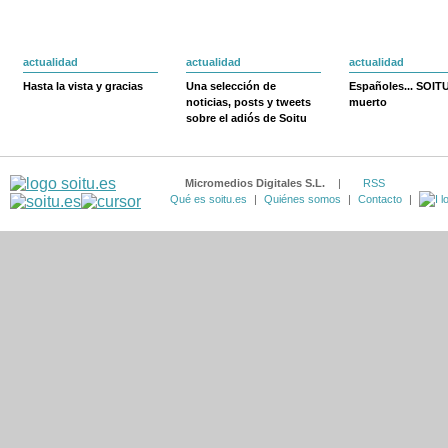
actualidad
actualidad
actualidad
Hasta la vista y gracias
Una selección de
Españoles... SOIT
noticias, posts y tweets
muerto
sobre el adiós de Soitu
Micromedios Digitales S.L.
|
RSS
Qué es soitu.es
|
Quiénes somos
|
Contacto
|