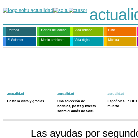
actual
Portada
Hartos del coche
Vida urbana
Cine
El Selector
Medio ambiente
Vida digital
Música
actualidad
actualidad
actualidad
Hasta la vista y gracias
Una selección de
Españoles... SOIT
noticias, posts y tweets
muerto
sobre el adiós de Soitu
Las ayudas por segundo