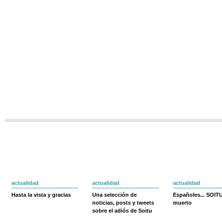
actualidad
actualidad
actualidad
Hasta la vista y gracias
Una selección de
Españoles... SOIT
noticias, posts y tweets
muerto
sobre el adiós de Soitu