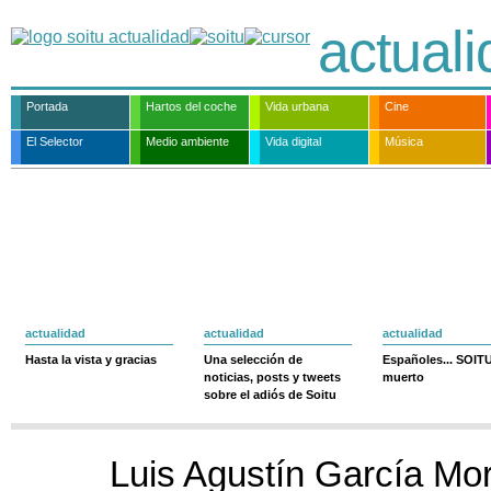
actual
Portada
Hartos del coche
Vida urbana
Cine
El Selector
Medio ambiente
Vida digital
Música
actualidad
actualidad
actualidad
Hasta la vista y gracias
Una selección de
Españoles... SOIT
noticias, posts y tweets
muerto
sobre el adiós de Soitu
Luis Agustín García Mo