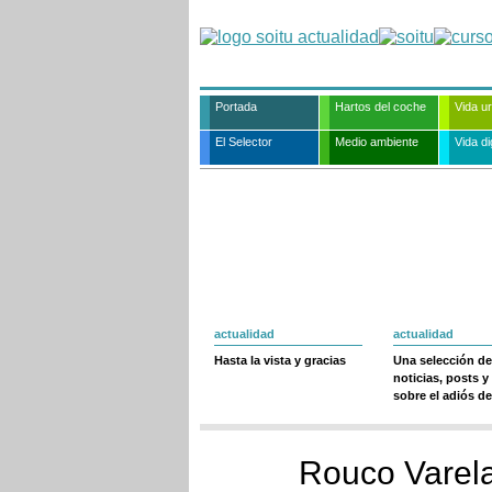
Portada
Hartos del coche
Vida u
El Selector
Medio ambiente
Vida dig
actualidad
actualidad
Hasta la vista y gracias
Una selección de
noticias, posts y
sobre el adiós de
Rouco Varela