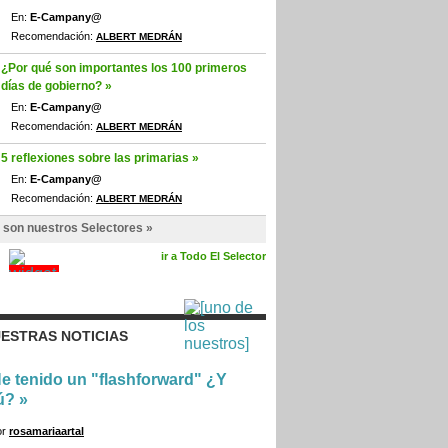
En:
E-Campany@
Recomendación:
ALBERT MEDRÁN
¿Por qué son importantes los 100 primeros
días de gobierno? »
En:
E-Campany@
Recomendación:
ALBERT MEDRÁN
5 reflexiones sobre las primarias »
En:
E-Campany@
Recomendación:
ALBERT MEDRÁN
 son nuestros Selectores »
ir a Todo El Selector
ESTRAS NOTICIAS
e tenido un "flashforward" ¿Y
ú?
»
or
rosamariaartal