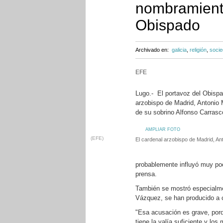
nombramiento
Obispado
Archivado en:
galicia
,
religión
,
soci
EFE
Lugo.- El portavoz del Obisp
arzobispo de Madrid, Antonio
de su sobrino Alfonso Carras
AMPLIAR FOTO
(EFE)
El cardenal arzobispo de Madrid, An
probablemente influyó muy po
prensa.
También se mostró especialm
Vázquez, se han producido a
"Esa acusación es grave, porq
tiene la valía suficiente y lo