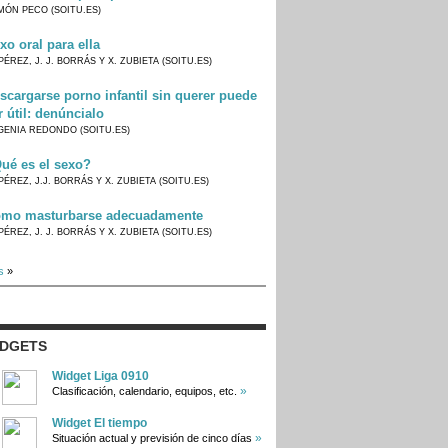
MÓN PECO (SOITU.ES)
xo oral para ella
PÉREZ, J. J. BORRÁS Y X. ZUBIETA (SOITU.ES)
scargarse porno infantil sin querer puede
r útil: denúncialo
GENIA REDONDO (SOITU.ES)
ué es el sexo?
PÉREZ, J.J. BORRÁS Y X. ZUBIETA (SOITU.ES)
mo masturbarse adecuadamente
PÉREZ, J. J. BORRÁS Y X. ZUBIETA (SOITU.ES)
s
»
IDGETS
Widget Liga 0910
»
Clasificación, calendario, equipos, etc.
Widget El tiempo
»
Situación actual y previsión de cinco días