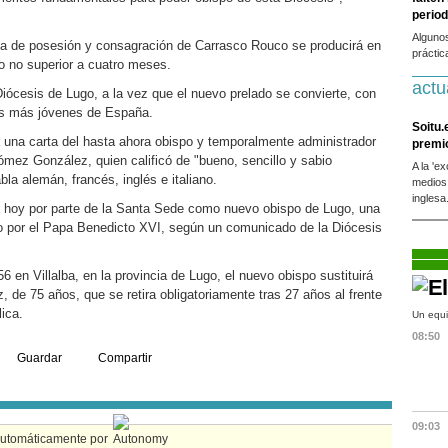
period
Alguno
ma de posesión y consagración de Carrasco Rouco se producirá en
práctic
zo no superior a cuatro meses.
actu
Diócesis de Lugo, a la vez que el nuevo prelado se convierte, con
os más jóvenes de España.
Soitu.
 una carta del hasta ahora obispo y temporalmente administrador
premi
ómez González, quien calificó de "bueno, sencillo y sabio
A la 'e
bla alemán, francés, inglés e italiano.
medios
inglesa
hoy por parte de la Santa Sede como nuevo obispo de Lugo, una
o por el Papa Benedicto XVI, según un comunicado de la Diócesis
6 en Villalba, en la provincia de Lugo, el nuevo obispo sustituirá
 de 75 años, que se retira obligatoriamente tras 27 años al frente
lica.
Un equi
08:50
Guardar
Compartir
09:03
automáticamente por