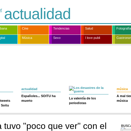
actualidad
rbana
Cine
Tendencias
Salud
Fotografía
ital
Música
Sexo
I love publi
Gastrono
actualidad
música
Españoles... SOITU ha
A mal ti
La valentía de los
 tweets
muerto
música
periodistas
 Soitu
 tuvo "poco que ver" con el
BUSC