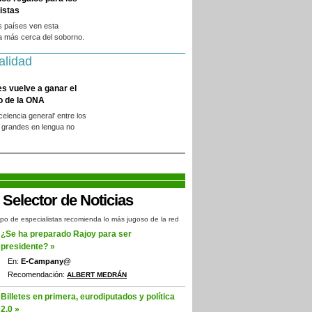
istas
s países ven esta
a más cerca del soborno.
alidad
es vuelve a ganar el
o de la ONA
xcelencia general' entre los
 grandes en lengua no
.
po de especialistas recomienda lo más jugoso de la red
¿Se ha preparado Rajoy para ser
presidente? »
En:
E-Campany@
Recomendación:
ALBERT MEDRÁN
Billetes en primera, eurodiputados y política
2.0 »