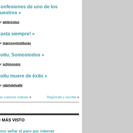
onfesiones de uno de los
uestros
»
or
ambrosius
asta siempre!
»
or
marcosymolduras
oitu, Somostodos
»
or
schinonero
oitu muere de éxito
»
or
ralphdelvalle
as vuestras noticias
»
Regístrate y escribe
»
 MÁS VISTO
mo sellar el paro por internet