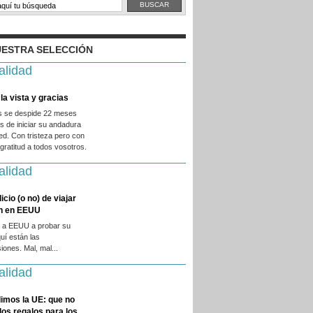
ESTRA SELECCIÓN
alidad
la vista y gracias
es se despide 22 meses
 de iniciar su andadura
ed. Con tristeza pero con
ratitud a todos vosotros.
alidad
licio (o no) de viajar
en en EEUU
 a EEUU a probar su
quí están las
iones. Mal, mal...
alidad
imos la UE: que no
 los regalos para los