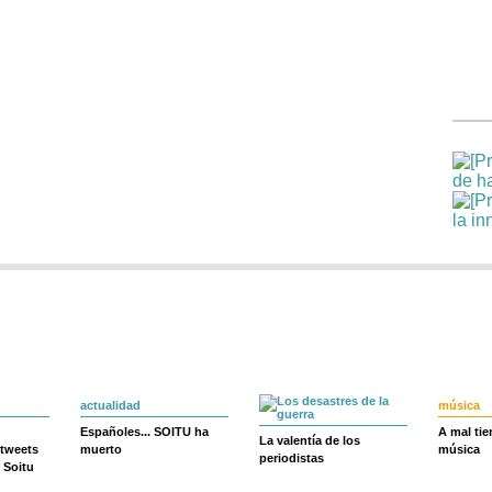
actualidad
música
Españoles... SOITU ha
A mal ti
La valentía de los
 tweets
muerto
música
periodistas
 Soitu