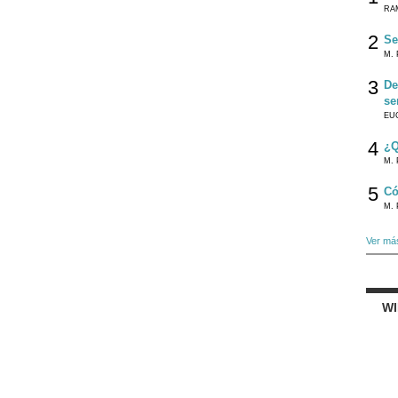
RA
2
Se
M. 
3
De
se
EU
4
¿Q
M. 
5
Có
M. 
Ver má
W