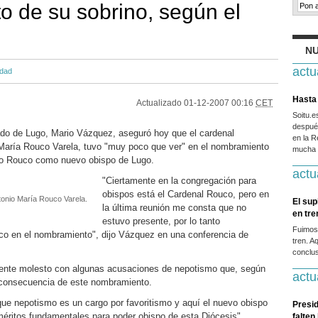
 de su sobrino, según el
NU
actu
edad
Hasta 
Actualizado
01-12-2007 00:16
CET
Soitu.
después
ado de Lugo, Mario Vázquez, aseguró hoy que el cardenal
en la R
 María Rouco Varela, tuvo "muy poco que ver" en el nombramiento
mucha g
co Rouco como nuevo obispo de Lugo.
actu
"Ciertamente en la congregación para
obispos está el Cardenal Rouco, pero en
tonio María Rouco Varela.
El sup
la última reunión me consta que no
en tr
estuvo presente, por lo tanto
Fuimos
co en el nombramiento", dijo Vázquez en una conferencia de
tren. A
conclus
ente molesto con algunas acusaciones de nepotismo que, según
actu
 consecuencia de este nombramiento.
ue nepotismo es un cargo por favoritismo y aquí el nuevo obispo
Presid
s méritos fundamentales para poder obispo de esta Diócesis",
falten