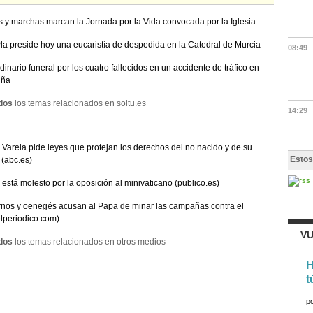
as y marchas marcan la Jornada por la Vida convocada por la Iglesia
la preside hoy una eucaristía de despedida en la Catedral de Murcia
08:49
udinario funeral por los cuatro fallecidos en un accidente de tráfico en
uña
dos
los temas relacionados en soitu.es
14:29
Varela pide leyes que protejan los derechos del no nacido y de su
Estos
(abc.es)
está molesto por la oposición al minivaticano (publico.es)
nos y oenegés acusan al Papa de minar las campañas contra el
elperiodico.com)
VU
dos
los temas relacionados en otros medios
H
t
p