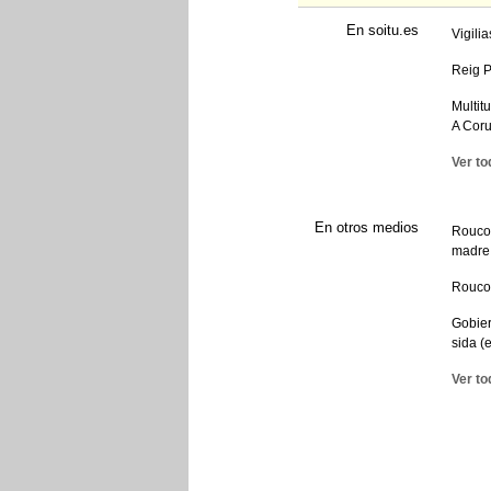
En soitu.es
Vigili
Reig P
Multit
A Cor
Ver to
En otros medios
Rouco 
madre 
Rouco 
Gobier
sida (
Ver to