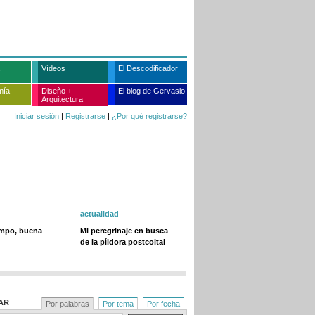
Vídeos
El Descodificador
mía
Diseño +
El blog de Gervasio
Arquitectura
Iniciar sesión
|
Registrarse
|
¿Por qué registrarse?
actualidad
empo, buena
Mi peregrinaje en busca
de la píldora postcoital
AR
Por palabras
Por tema
Por fecha