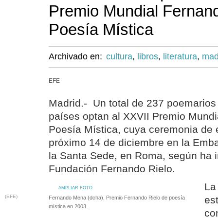
Premio Mundial Fernand
Poesía Mística
Archivado en:
cultura
,
libros
,
literatura
,
mad
EFE
Madrid.- Un total de 237 poemarios
países optan al XXVII Premio Mundi
Poesía Mística, cuya ceremonia de e
próximo 14 de diciembre en la Emb
la Santa Sede, en Roma, según ha i
Fundación Fernando Rielo.
La
AMPLIAR FOTO
(EFE)
es
Fernando Mena (dcha), Premio Fernando Rielo de poesía
mística en 2003.
co