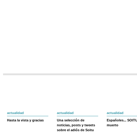
actualidad
actualidad
actualidad
Hasta la vista y gracias
Una selección de
Españoles... SOIT
noticias, posts y tweets
muerto
sobre el adiós de Soitu