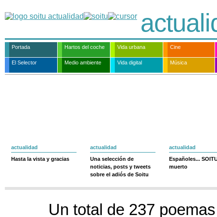
actual
Portada
Hartos del coche
Vida urbana
Cine
El Selector
Medio ambiente
Vida digital
Música
actualidad
actualidad
actualidad
Hasta la vista y gracias
Una selección de
Españoles... SOIT
noticias, posts y tweets
muerto
sobre el adiós de Soitu
Un total de 237 poemas 