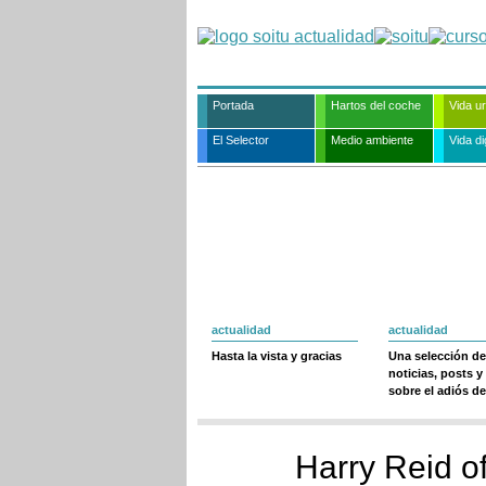
Portada
Hartos del coche
Vida u
El Selector
Medio ambiente
Vida dig
actualidad
actualidad
Hasta la vista y gracias
Una selección de
noticias, posts y
sobre el adiós de
Harry Reid of