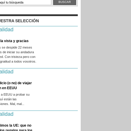
ESTRA SELECCIÓN
alidad
la vista y gracias
es se despide 22 meses
 de iniciar su andadura
ed. Con tristeza pero con
ratitud a todos vosotros.
alidad
licio (o no) de viajar
en en EEUU
 a EEUU a probar su
quí están las
iones. Mal, mal...
alidad
imos la UE: que no
 los regalos para los