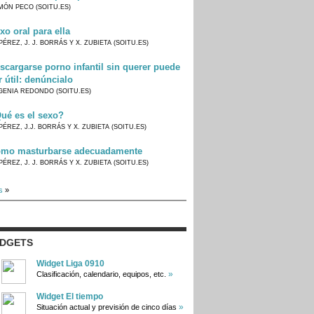
MÓN PECO (SOITU.ES)
xo oral para ella
PÉREZ, J. J. BORRÁS Y X. ZUBIETA (SOITU.ES)
scargarse porno infantil sin querer puede
r útil: denúncialo
GENIA REDONDO (SOITU.ES)
ué es el sexo?
PÉREZ, J.J. BORRÁS Y X. ZUBIETA (SOITU.ES)
mo masturbarse adecuadamente
PÉREZ, J. J. BORRÁS Y X. ZUBIETA (SOITU.ES)
s
»
IDGETS
Widget Liga 0910
»
Clasificación, calendario, equipos, etc.
Widget El tiempo
»
Situación actual y previsión de cinco días