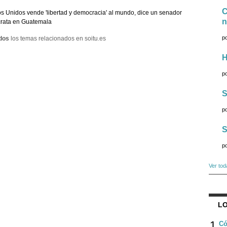
C
s Unidos vende 'libertad y democracia' al mundo, dice un senador
n
rata en Guatemala
p
dos
los temas relacionados en soitu.es
H
p
S
p
S
p
Ver tod
LO
1
Có