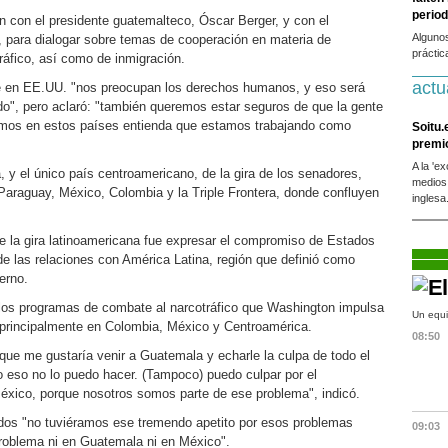
period
n con el presidente guatemalteco, Óscar Berger, y con el
Alguno
, para dialogar sobre temas de cooperación en materia de
práctic
ráfico, así como de inmigración.
actu
ue en EE.UU. "nos preocupan los derechos humanos, y eso será
do", pero aclaró: "también queremos estar seguros de que la gente
tamos en estos países entienda que estamos trabajando como
Soitu.
premi
A la 'e
 y el único país centroamericano, de la gira de los senadores,
medios
 Paraguay, México, Colombia y la Triple Frontera, donde confluyen
inglesa
de la gira latinoamericana fue expresar el compromiso de Estados
de las relaciones con América Latina, región que definió como
erno.
 los programas de combate al narcotráfico que Washington impulsa
Un equi
, principalmente en Colombia, México y Centroamérica.
08:50
) que me gustaría venir a Guatemala y echarle la culpa de todo el
ro eso no lo puedo hacer. (Tampoco) puedo culpar por el
México, porque nosotros somos parte de ese problema", indicó.
dos "no tuviéramos ese tremendo apetito por esos problemas
09:03
 problema ni en Guatemala ni en México".