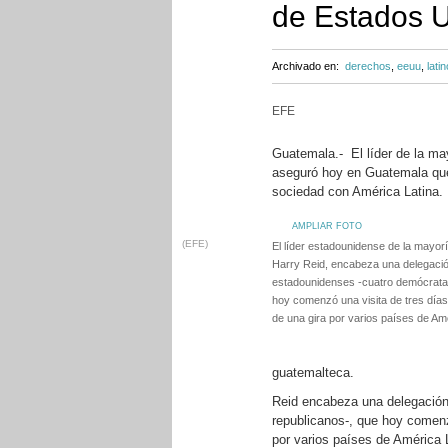
de Estados U
Archivado en:
derechos
,
eeuu
,
lati
EFE
Guatemala.- El líder de la m
aseguró hoy en Guatemala que 
sociedad con América Latina.
AMPLIAR FOTO
(EFE)
El líder estadounidense de la mayor
Harry Reid, encabeza una delegaci
estadounidenses -cuatro demócratas
hoy comenzó una visita de tres días
de una gira por varios países de Amé
guatemalteca.
Reid encabeza una delegación
republicanos-, que hoy comenzó
por varios países de América 