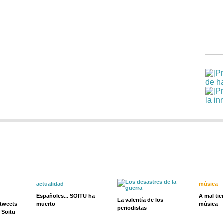
actualidad
música
Españoles... SOITU ha
A mal ti
La valentía de los
 tweets
muerto
música
periodistas
 Soitu