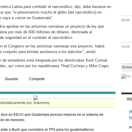
érica Latina para combatir el narcotráfico, dijo, debe basarse en
zar que "si presionamos mucho el globo (del narcotráfico) en
o vaya a crecer en Guatemala".
08:49
ría aprobar en las próximas semanas un proyecto de ley que
ina por más de 600 millones de dólares, destinada al
 de seguridad en el combate al narcotráfico.
en el Congreso en las próximas semanas ese proyecto, habrá
14:29
 conjunto para brindar asistencia a los ejércitos", anotó.
n de senadores está integrada por los demócratas Kent Conrad,
ez, así como por los republicanos Thad Cochran y Mike Crapo.
Estos
Guardar
Compartir
VU
automáticamente por
H
dice en EEUU que Guatemala procura mejoras en el sistema de
t
ión de menores
p
pide a Bush que considere el TPS para los guatemaltecos