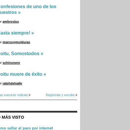
onfesiones de uno de los
uestros
»
or
ambrosius
asta siempre!
»
or
marcosymolduras
oitu, Somostodos
»
or
schinonero
oitu muere de éxito
»
or
ralphdelvalle
as vuestras noticias
»
Regístrate y escribe
»
 MÁS VISTO
mo sellar el paro por internet