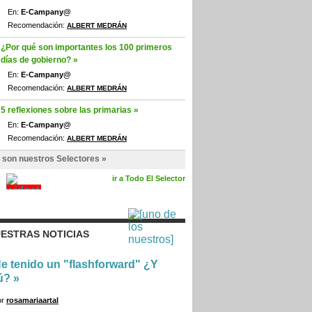
En:
E-Campany@
Recomendación:
ALBERT MEDRÁN
¿Por qué son importantes los 100 primeros
días de gobierno? »
En:
E-Campany@
Recomendación:
ALBERT MEDRÁN
5 reflexiones sobre las primarias »
En:
E-Campany@
Recomendación:
ALBERT MEDRÁN
 son nuestros Selectores »
ir a Todo El Selector
ESTRAS NOTICIAS
e tenido un "flashforward" ¿Y
ú?
»
or
rosamariaartal