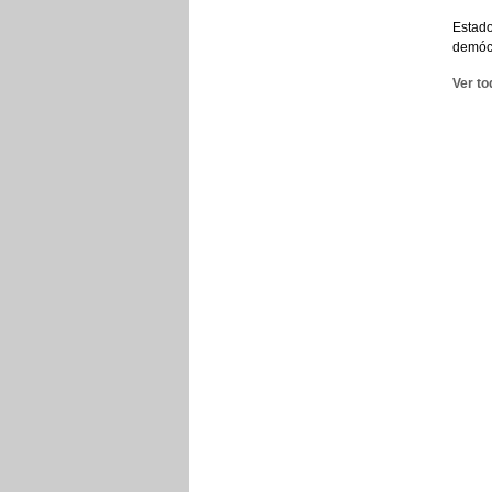
Estado
demóc
Ver to