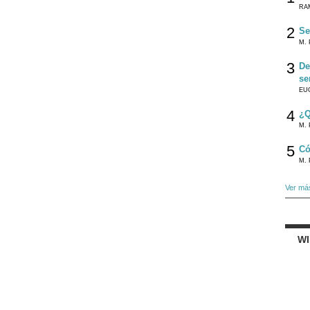
RA
2
Se
M. 
3
De
se
EU
4
¿Q
M. 
5
Có
M. 
Ver má
W