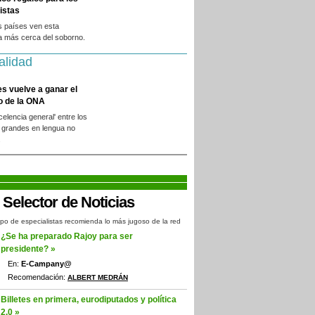
istas
s países ven esta
a más cerca del soborno.
alidad
es vuelve a ganar el
o de la ONA
xcelencia general' entre los
 grandes en lengua no
.
po de especialistas recomienda lo más jugoso de la red
¿Se ha preparado Rajoy para ser
presidente? »
En:
E-Campany@
Recomendación:
ALBERT MEDRÁN
Billetes en primera, eurodiputados y política
2.0 »