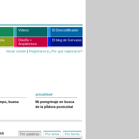
Vídeos
El Descodificador
mía
Diseño +
El blog de Gervasio
Arquitectura
Iniciar sesión
|
Registrarse
|
¿Por qué registrarse?
actualidad
empo, buena
Mi peregrinaje en busca
de la píldora postcoital
AR
Por palabras
Por tema
Por fecha