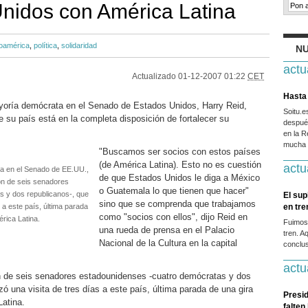
nidos con América Latina
noamérica
,
política
,
solidaridad
NU
actu
Actualizado
01-12-2007 01:22
CET
Hasta 
ayoría demócrata en el Senado de Estados Unidos, Harry Reid,
Soitu.
su país está en la completa disposición de fortalecer su
después
en la R
mucha g
"Buscamos ser socios con estos países
(de América Latina). Esto no es cuestión
actu
ía en el Senado de EE.UU.,
de que Estados Unidos le diga a México
ón de seis senadores
o Guatemala lo que tienen que hacer"
 y dos republicanos-, que
El sup
sino que se comprenda que trabajamos
 a este país, última parada
en tr
como "socios con ellos", dijo Reid en
rica Latina.
Fuimos
una rueda de prensa en el Palacio
tren. A
Nacional de la Cultura en la capital
conclus
actu
 de seis senadores estadounidenses -cuatro demócratas y dos
 una visita de tres días a este país, última parada de una gira
Presid
Latina.
falten