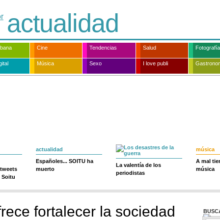
actualidad
rbana
Cine
Tendencias
Salud
Fotografía
ital
Música
Sexo
I love publi
Gastrono
actualidad
música
Españoles... SOITU ha
A mal ti
La valentía de los
 tweets
muerto
música
periodistas
 Soitu
rece fortalecer la sociedad
BUSC