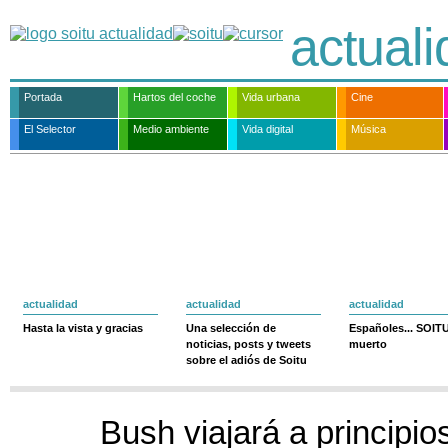
actual
Portada
Hartos del coche
Vida urbana
Cine
El Selector
Medio ambiente
Vida digital
Música
actualidad
actualidad
actualidad
Hasta la vista y gracias
Una selección de
Españoles... SOIT
noticias, posts y tweets
muerto
sobre el adiós de Soitu
Bush viajará a principio