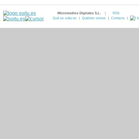
Micromedios Digitales S.L.
|
RSS
Qué es soitu.es
|
Quiénes somos
|
Contacto
|