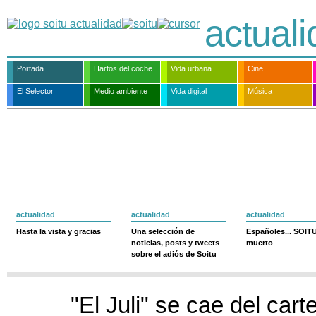
actual
Portada
Hartos del coche
Vida urbana
Cine
El Selector
Medio ambiente
Vida digital
Música
actualidad
actualidad
actualidad
Hasta la vista y gracias
Una selección de
Españoles... SOIT
noticias, posts y tweets
muerto
sobre el adiós de Soitu
"El Juli" se cae del carte