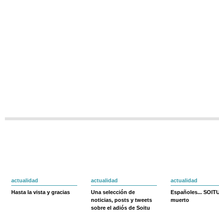
actualidad
actualidad
actualidad
Hasta la vista y gracias
Una selección de
Españoles... SOIT
noticias, posts y tweets
muerto
sobre el adiós de Soitu