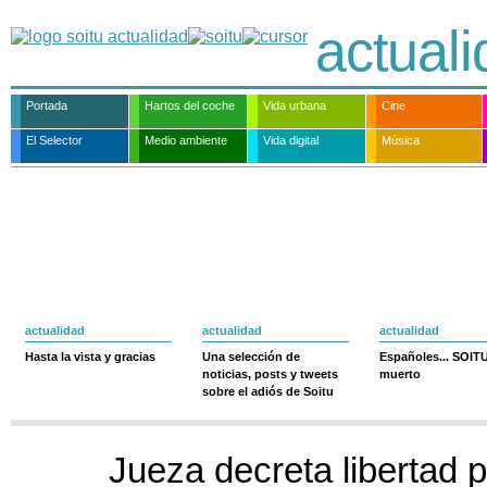
actual
Portada
Hartos del coche
Vida urbana
Cine
El Selector
Medio ambiente
Vida digital
Música
actualidad
actualidad
actualidad
Hasta la vista y gracias
Una selección de
Españoles... SOIT
noticias, posts y tweets
muerto
sobre el adiós de Soitu
Jueza decreta libertad p