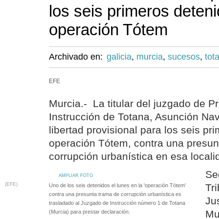
los seis primeros deteni
operación Tótem
Archivado en:
galicia
,
murcia
,
sucesos
,
tot
EFE
Murcia.- La titular del juzgado de P
Instrucción de Totana, Asunción Nav
libertad provisional para los seis pr
operación Tótem, contra una presun
corrupción urbanística en esa local
Se
AMPLIAR FOTO
(EFE)
Tr
Uno de los seis detenidos el lunes en la 'operación Tótem'
contra una presunta trama de corrupción urbanística es
Ju
trasladado al Juzgado de Instrucción número 1 de Totana
Mu
(Murcia) para prestar declaración.