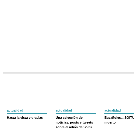
actualidad
actualidad
actualidad
Hasta la vista y gracias
Una selección de
Españoles... SOIT
noticias, posts y tweets
muerto
sobre el adiós de Soitu