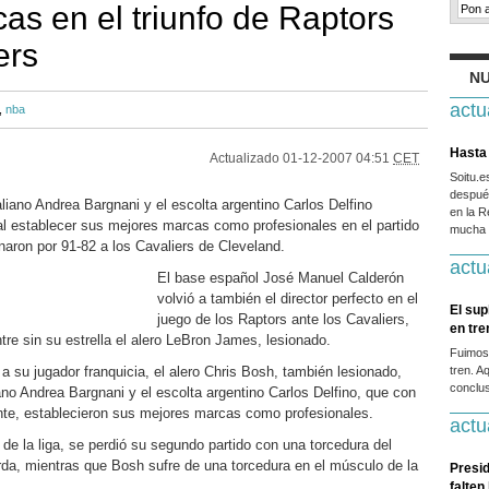
as en el triunfo de Raptors
ers
NU
actu
,
nba
Hasta 
Actualizado
01-12-2007 04:51
CET
Soitu.
después
aliano Andrea Bargnani y el escolta argentino Carlos Delfino
en la R
 al establecer sus mejores marcas como profesionales en el partido
mucha g
naron por 91-82 a los Cavaliers de Cleveland.
actu
El base español José Manuel Calderón
volvió a también el director perfecto en el
El sup
juego de los Raptors ante los Cavaliers,
en tr
tre sin su estrella el alero LeBron James, lesionado.
Fuimos
 su jugador franquicia, el alero Chris Bosh, también lesionado,
tren. A
conclus
liano Andrea Bargnani y el escolta argentino Carlos Delfino, que con
nte, establecieron sus mejores marcas como profesionales.
actu
e la liga, se perdió su segundo partido con una torcedura del
rda, mientras que Bosh sufre de una torcedura en el músculo de la
Presid
falten