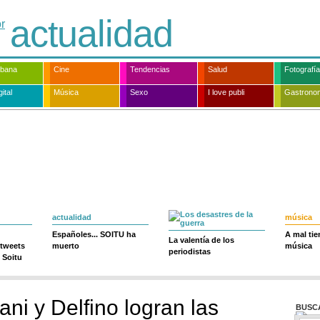
actualidad
rbana
Cine
Tendencias
Salud
Fotografía
ital
Música
Sexo
I love publi
Gastrono
actualidad
música
Españoles... SOITU ha
A mal ti
La valentía de los
 tweets
muerto
música
periodistas
 Soitu
ni y Delfino logran las
BUSC