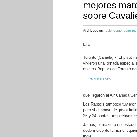
mejores marc
sobre Cavali
Archivado en:
baloncesto
,
deportes
EFE
Toronto (Canadá).- El pívot it
vivieron una jornada especial
que los Raptors de Toronto ga
AMPLIAR FOTO
que llegaron al Air Canada Cen
Los Raptors tampoco tuvieron a
pero si el apoyo del pívot ita
26 y 24 puntos, respectivame
James, el máximo encestador d
dedo índice de la mano izquie
ingle.