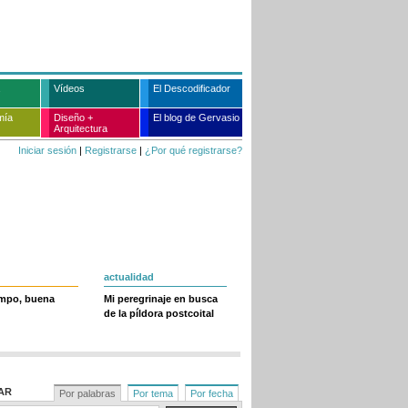
Vídeos
El Descodificador
mía
Diseño +
El blog de Gervasio
Arquitectura
Iniciar sesión
|
Registrarse
|
¿Por qué registrarse?
actualidad
empo, buena
Mi peregrinaje en busca
de la píldora postcoital
AR
Por palabras
Por tema
Por fecha