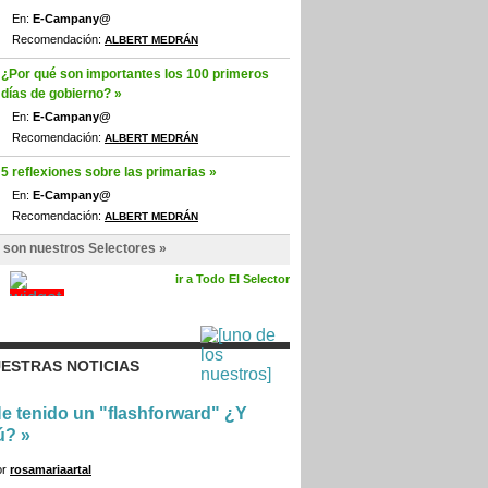
En:
E-Campany@
Recomendación:
ALBERT MEDRÁN
¿Por qué son importantes los 100 primeros
días de gobierno? »
En:
E-Campany@
Recomendación:
ALBERT MEDRÁN
5 reflexiones sobre las primarias »
En:
E-Campany@
Recomendación:
ALBERT MEDRÁN
 son nuestros Selectores »
ir a Todo El Selector
ESTRAS NOTICIAS
e tenido un "flashforward" ¿Y
ú?
»
or
rosamariaartal