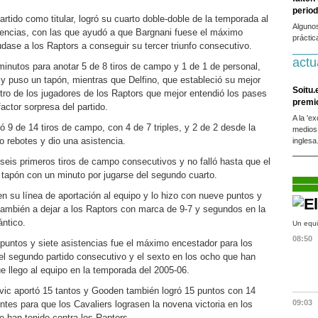
period
artido como titular, logró su cuarto doble-doble de la temporada al
Alguno
tencias, con las que ayudó a que Bargnani fuese el máximo
práctic
dase a los Raptors a conseguir su tercer triunfo consecutivo.
actu
minutos para anotar 5 de 8 tiros de campo y 1 de 1 de personal,
 y puso un tapón, mientras que Delfino, que estableció su mejor
Soitu.
tro de los jugadores de los Raptors que mejor entendió los pases
premi
actor sorpresa del partido.
A la 'e
ó 9 de 14 tiros de campo, con 4 de 7 triples, y 2 de 2 desde la
medios
o rebotes y dio una asistencia.
inglesa
 seis primeros tiros de campo consecutivos y no falló hasta que el
tapón con un minuto por jugarse del segundo cuarto.
n su línea de aportación al equipo y lo hizo con nueve puntos y
ambién a dejar a los Raptors con marca de 9-7 y segundos en la
ántico.
Un equi
08:50
puntos y siete asistencias fue el máximo encestador para los
 el segundo partido consecutivo y el sexto en los ocho que han
 llego al equipo en la temporada del 2005-06.
vic aportó 15 tantos y Gooden también logró 15 puntos con 14
09:03
entes para que los Cavaliers lograsen la novena victoria en los
e han tenido contra los Raptors.