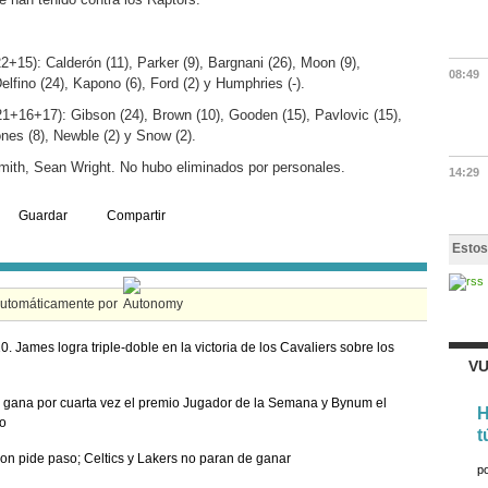
+15): Calderón (11), Parker (9), Bargnani (26), Moon (9),
08:49
Delfino (24), Kapono (6), Ford (2) y Humphries (-).
21+16+17): Gibson (24), Brown (10), Gooden (15), Pavlovic (15),
Jones (8), Newble (2) y Snow (2).
Smith, Sean Wright. No hubo eliminados por personales.
14:29
Guardar
Compartir
Estos
automáticamente por
0. James logra triple-doble en la victoria de los Cavaliers sobre los
VU
gana por cuarta vez el premio Jugador de la Semana y Bynum el
H
o
t
son pide paso; Celtics y Lakers no paran de ganar
p