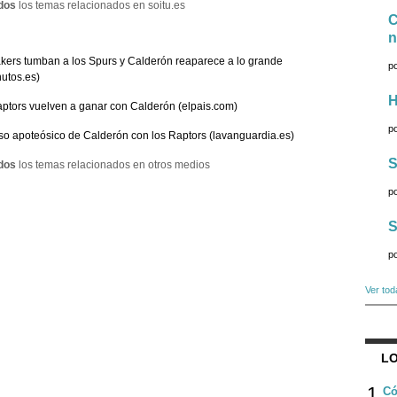
dos
los temas relacionados en soitu.es
C
n
kers tumban a los Spurs y Calderón reaparece a lo grande
p
utos.es)
H
ptors vuelven a ganar con Calderón (elpais.com)
p
o apoteósico de Calderón con los Raptors (lavanguardia.es)
S
dos
los temas relacionados en otros medios
p
S
p
Ver tod
LO
1
Có