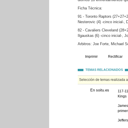
Ficha Técnica:
91 - Toronto Raptors (27+27+22
Nesterovic (4) -cinco inicial-, 
82 - Cavaliers Cleveland (28+
Ilgauskas (6) -cinco inicial-, 
Arbitros: Joe Forte, Michael 
Imprimir
Rectificar
TEMAS RELACIONADOS
Selección de temas realizada 
En soitu.es
117-11
Kings
James 
primer
Jeffer