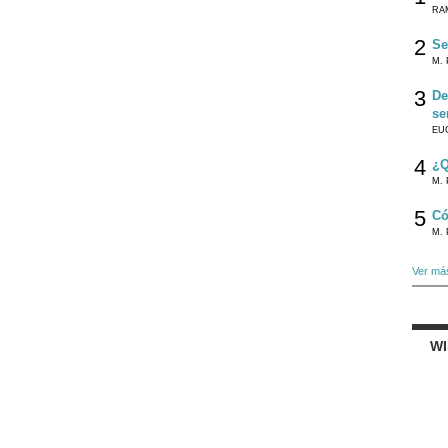
RA
2
Se
M. 
3
De
se
EU
4
¿Q
M. 
5
Có
M. 
Ver má
W