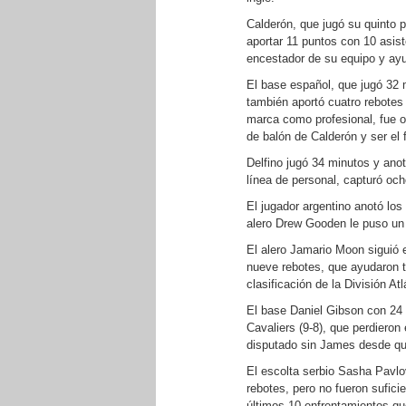
Calderón, que jugó su quinto p
aportar 11 puntos con 10 asis
encestador de su equipo y ayu
El base español, que jugó 32 
también aportó cuatro rebotes
marca como profesional, fue o
de balón de Calderón y ser el f
Delfino jugó 34 minutos y anot
línea de personal, capturó och
El jugador argentino anotó los
alero Drew Gooden le puso un 
El alero Jamario Moon siguió e
nueve rebotes, que ayudaron t
clasificación de la División Atl
El base Daniel Gibson con 24 
Cavaliers (9-8), que perdieron
disputado sin James desde que
El escolta serbio Sasha Pavlo
rebotes, pero no fueron sufici
últimos 10 enfrentamientos qu