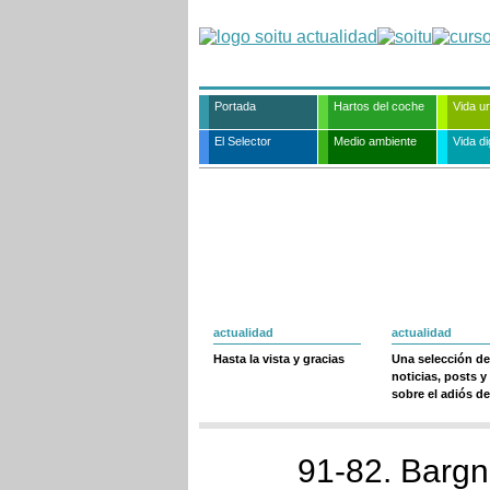
Portada
Hartos del coche
Vida u
El Selector
Medio ambiente
Vida dig
actualidad
actualidad
Hasta la vista y gracias
Una selección de
noticias, posts y
sobre el adiós de
91-82. Bargna