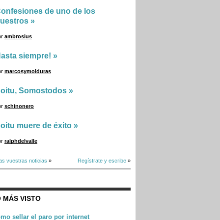
onfesiones de uno de los
uestros
»
or
ambrosius
asta siempre!
»
or
marcosymolduras
oitu, Somostodos
»
or
schinonero
oitu muere de éxito
»
or
ralphdelvalle
as vuestras noticias
»
Regístrate y escribe
»
 MÁS VISTO
mo sellar el paro por internet