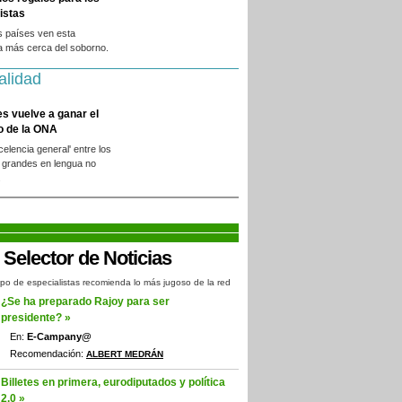
istas
s países ven esta
a más cerca del soborno.
alidad
es vuelve a ganar el
o de la ONA
xcelencia general' entre los
 grandes en lengua no
.
po de especialistas recomienda lo más jugoso de la red
¿Se ha preparado Rajoy para ser
presidente? »
En:
E-Campany@
Recomendación:
ALBERT MEDRÁN
Billetes en primera, eurodiputados y política
2.0 »