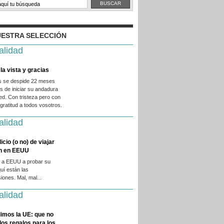
ESTRA SELECCIÓN
alidad
la vista y gracias
es se despide 22 meses
 de iniciar su andadura
ed. Con tristeza pero con
ratitud a todos vosotros.
alidad
licio (o no) de viajar
en en EEUU
 a EEUU a probar su
quí están las
iones. Mal, mal...
alidad
imos la UE: que no
 los regalos para los