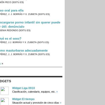
MÓN PECO (SOITU.ES)
xo oral para ella
PÉREZ, J. J. BORRÁS Y X. ZUBIETA (SOITU.ES)
scargarse porno infantil sin querer puede
r útil: denúncialo
GENIA REDONDO (SOITU.ES)
ué es el sexo?
PÉREZ, J.J. BORRÁS Y X. ZUBIETA (SOITU.ES)
mo masturbarse adecuadamente
PÉREZ, J. J. BORRÁS Y X. ZUBIETA (SOITU.ES)
s
»
IDGETS
Widget Liga 0910
»
Clasificación, calendario, equipos, etc.
Widget El tiempo
»
Situación actual y previsión de cinco días