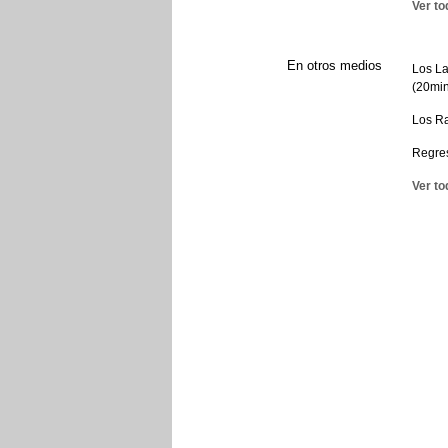
Ver to
En otros medios
Los La
(20min
Los Ra
Regres
Ver to