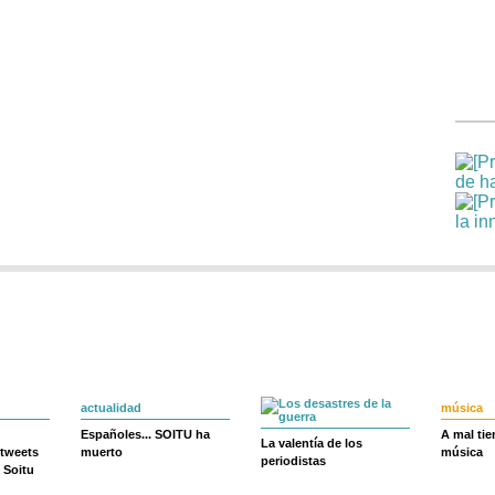
actualidad
música
Españoles... SOITU ha
A mal ti
La valentía de los
 tweets
muerto
música
periodistas
 Soitu