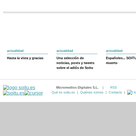
actualidad
actualidad
actualidad
Hasta la vista y gracias
Una selección de
Españoles... SOIT
noticias, posts y tweets
muerto
sobre el adiós de Soitu
Micromedios Digitales S.L.
|
RSS
Qué es soitu.es
|
Quiénes somos
|
Contacto
|