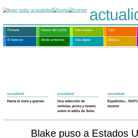
actual
Portada
Hartos del coche
Vida urbana
Cine
El Selector
Medio ambiente
Vida digital
Música
actualidad
actualidad
actualidad
Hasta la vista y gracias
Una selección de
Españoles... SOIT
noticias, posts y tweets
muerto
sobre el adiós de Soitu
Blake puso a Estados U