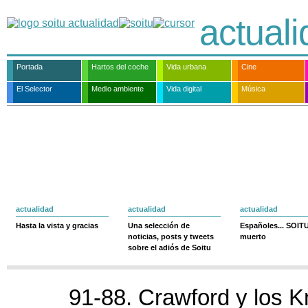
actual
Portada
Hartos del coche
Vida urbana
Cine
El Selector
Medio ambiente
Vida digital
Música
actualidad
actualidad
actualidad
Hasta la vista y gracias
Una selección de
Españoles... SOIT
noticias, posts y tweets
muerto
sobre el adiós de Soitu
91-88. Crawford y los K