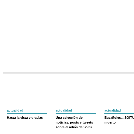
actualidad
actualidad
actualidad
Hasta la vista y gracias
Una selección de
Españoles... SOIT
noticias, posts y tweets
muerto
sobre el adiós de Soitu