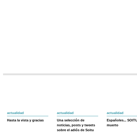
actualidad
actualidad
actualidad
Hasta la vista y gracias
Una selección de
Españoles... SOIT
noticias, posts y tweets
muerto
sobre el adiós de Soitu