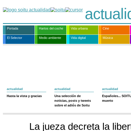
actual
Portada
Hartos del coche
Vida urbana
Cine
El Selector
Medio ambiente
Vida digital
Música
actualidad
actualidad
actualidad
Hasta la vista y gracias
Una selección de
Españoles... SOIT
noticias, posts y tweets
muerto
sobre el adiós de Soitu
La jueza decreta la liber