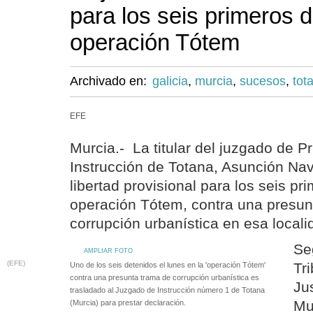
para los seis primeros d
operación Tótem
Archivado en:
galicia
,
murcia
,
sucesos
,
tot
EFE
Murcia.- La titular del juzgado de P
Instrucción de Totana, Asunción Nav
libertad provisional para los seis pr
operación Tótem, contra una presun
corrupción urbanística en esa local
Se
AMPLIAR FOTO
(EFE)
Tr
Uno de los seis detenidos el lunes en la 'operación Tótem'
contra una presunta trama de corrupción urbanística es
Ju
trasladado al Juzgado de Instrucción número 1 de Totana
Mu
(Murcia) para prestar declaración.