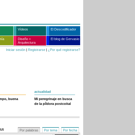
Vídeos
El Descodificador
mía
Diseño +
El blog de Gervasio
Arquitectura
Iniciar sesión
|
Registrarse
|
¿Por qué registrarse?
actualidad
empo, buena
Mi peregrinaje en busca
de la píldora postcoital
AR
Por palabras
Por tema
Por fecha