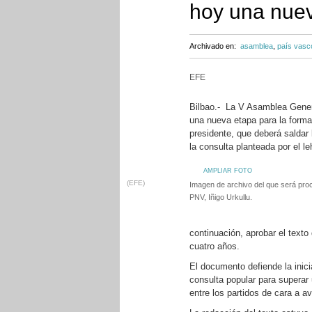
hoy una nue
Archivado en:
asamblea
,
país vasc
EFE
Bilbao.- La V Asamblea Genera
una nueva etapa para la forma
presidente, que deberá saldar l
la consulta planteada por el l
AMPLIAR FOTO
(EFE)
Imagen de archivo del que será pro
PNV, Iñigo Urkullu.
continuación, aprobar el texto 
cuatro años.
El documento defiende la inici
consulta popular para superar 
entre los partidos de cara a a