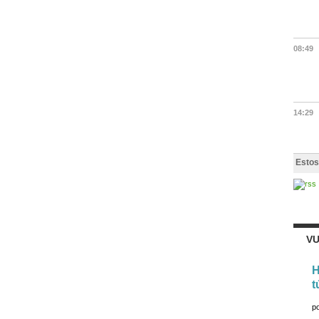
08:49
14:29
Estos
VU
H
t
p