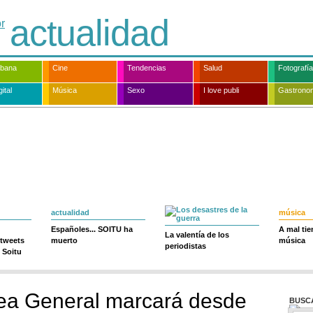
actualidad
rbana
Cine
Tendencias
Salud
Fotografía
ital
Música
Sexo
I love publi
Gastrono
actualidad
música
Españoles... SOITU ha
A mal ti
La valentía de los
 tweets
muerto
música
periodistas
 Soitu
ea General marcará desde
BUSC