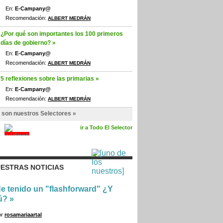
En:
E-Campany@
Recomendación:
ALBERT MEDRÁN
¿Por qué son importantes los 100 primeros
días de gobierno? »
En:
E-Campany@
Recomendación:
ALBERT MEDRÁN
5 reflexiones sobre las primarias »
En:
E-Campany@
Recomendación:
ALBERT MEDRÁN
 son nuestros Selectores »
ir a Todo El Selector
ESTRAS NOTICIAS
e tenido un "flashforward" ¿Y
ú?
»
or
rosamariaartal