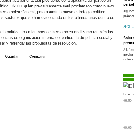
coordinada por el actual presidente de la ejecutiva del partido en
period
 Iñigo Urkullu, quien previsiblemente será proclamado como nuevo
Alguno
 la Asamblea General, para asumir la nueva estrategia política
práctic
os sectores que se han evidenciado en los últimos años dentro de
actu
ncia política, los miembros de la Asamblea analizarán también las
ncias de organización interna del partido, la de política social y
Soitu.
iar y refrendar las propuestas de resolución.
premi
A la 'e
medios
Guardar
Compartir
inglesa
Un equi
08:50
09:03