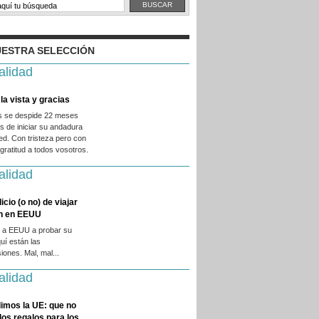
ESTRA SELECCIÓN
alidad
la vista y gracias
es se despide 22 meses
 de iniciar su andadura
ed. Con tristeza pero con
ratitud a todos vosotros.
alidad
licio (o no) de viajar
en en EEUU
 a EEUU a probar su
quí están las
iones. Mal, mal...
alidad
imos la UE: que no
 los regalos para los