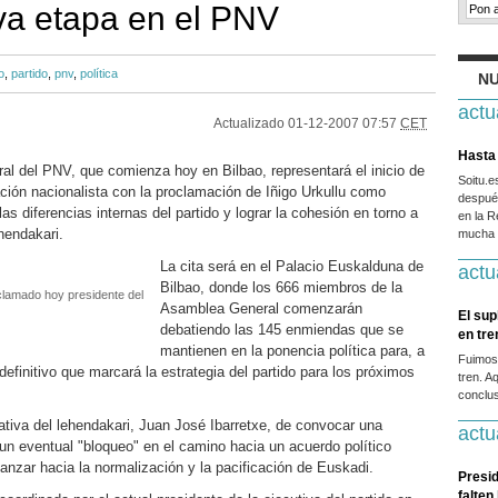
va etapa en el PNV
o
,
partido
,
pnv
,
política
NU
actu
Actualizado
01-12-2007 07:57
CET
Hasta 
l del PNV, que comienza hoy en Bilbao, representará el inicio de
Soitu.
ción nacionalista con la proclamación de Iñigo Urkullu como
después
as diferencias internas del partido y lograr la cohesión en torno a
en la R
ehendakari.
mucha g
La cita será en el Palacio Euskalduna de
actu
Bilbao, donde los 666 miembros de la
clamado hoy presidente del
Asamblea General comenzarán
El sup
debatiendo las 145 enmiendas que se
en tr
mantienen en la ponencia política para, a
Fuimos
definitivo que marcará la estrategia del partido para los próximos
tren. A
conclus
ativa del lehendakari, Juan José Ibarretxe, de convocar una
actu
un eventual "bloqueo" en el camino hacia un acuerdo político
vanzar hacia la normalización y la pacificación de Euskadi.
Presid
falten