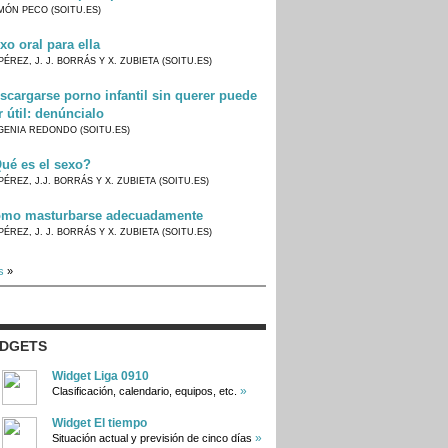
MÓN PECO (SOITU.ES)
xo oral para ella
PÉREZ, J. J. BORRÁS Y X. ZUBIETA (SOITU.ES)
scargarse porno infantil sin querer puede
r útil: denúncialo
GENIA REDONDO (SOITU.ES)
ué es el sexo?
PÉREZ, J.J. BORRÁS Y X. ZUBIETA (SOITU.ES)
mo masturbarse adecuadamente
PÉREZ, J. J. BORRÁS Y X. ZUBIETA (SOITU.ES)
s
»
IDGETS
Widget Liga 0910
»
Clasificación, calendario, equipos, etc.
Widget El tiempo
»
Situación actual y previsión de cinco días