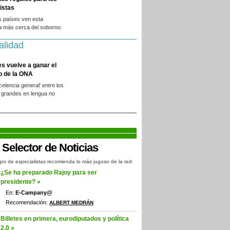
istas
s países ven esta
a más cerca del soborno.
alidad
es vuelve a ganar el
o de la ONA
xcelencia general' entre los
 grandes en lengua no
.
po de especialistas recomienda lo más jugoso de la red
¿Se ha preparado Rajoy para ser
presidente? »
En:
E-Campany@
Recomendación:
ALBERT MEDRÁN
Billetes en primera, eurodiputados y política
2.0 »