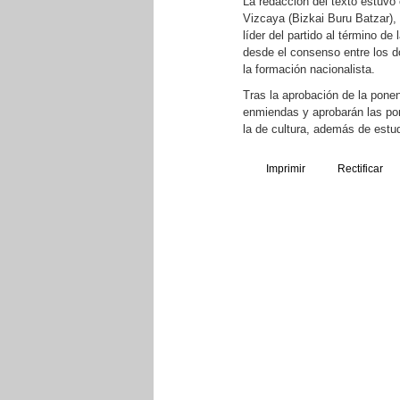
La redacción del texto estuvo 
Vizcaya (Bizkai Buru Batzar),
líder del partido al término de
desde el consenso entre los d
la formación nacionalista.
Tras la aprobación de la pone
enmiendas y aprobarán las pone
la de cultura, además de estud
Imprimir
Rectificar