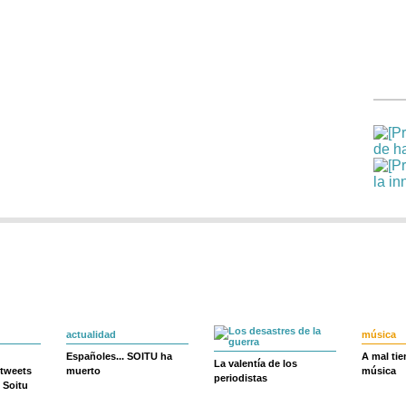
actualidad
música
Españoles... SOITU ha
A mal ti
La valentía de los
 tweets
muerto
música
periodistas
 Soitu