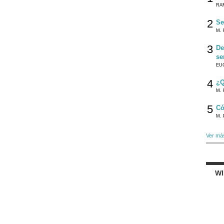
RA
2
Se
M. 
3
De
se
EU
4
¿Q
M. 
5
Có
M. 
Ver má
W