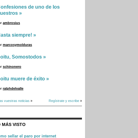
onfesiones de uno de los
uestros
»
or
ambrosius
asta siempre!
»
or
marcosymolduras
oitu, Somostodos
»
or
schinonero
oitu muere de éxito
»
or
ralphdelvalle
as vuestras noticias
»
Regístrate y escribe
»
 MÁS VISTO
mo sellar el paro por internet