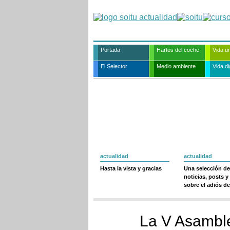
Portada
Hartos del coche
Vida u
El Selector
Medio ambiente
Vida dig
actualidad
actualidad
Hasta la vista y gracias
Una selección de
noticias, posts y
sobre el adiós de
La V Asambl