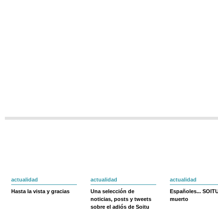
actualidad
actualidad
actualidad
Hasta la vista y gracias
Una selección de
Españoles... SOIT
noticias, posts y tweets
muerto
sobre el adiós de Soitu