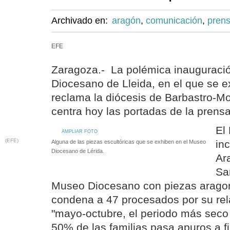
Archivado en:
aragón
,
comunicación
,
pren
EFE
Zaragoza.- La polémica inauguraci
Diocesano de Lleida, en el que se 
reclama la diócesis de Barbastro-M
centra hoy las portadas de la prens
El
AMPLIAR FOTO
(EFE)
inc
Alguna de las piezas escultóricas que se exhiben en el Museo
Diocesano de Lérida.
Ar
Sa
Museo Diocesano con piezas aragon
condena a 47 procesados por su rel
"mayo-octubre, el periodo más seco 
50% de las familias pasa apuros a f