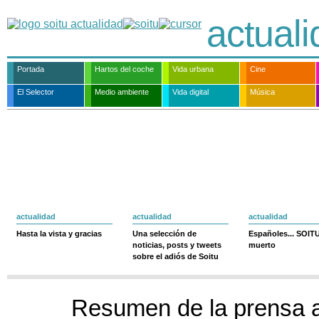
actual
Portada
Hartos del coche
Vida urbana
Cine
El Selector
Medio ambiente
Vida digital
Música
actualidad
actualidad
actualidad
Hasta la vista y gracias
Una selección de
Españoles... SOIT
noticias, posts y tweets
muerto
sobre el adiós de Soitu
Resumen de la prensa 