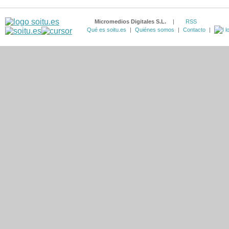
Micromedios Digitales S.L.
|
RSS
Qué es soitu.es
|
Quiénes somos
|
Contacto
|