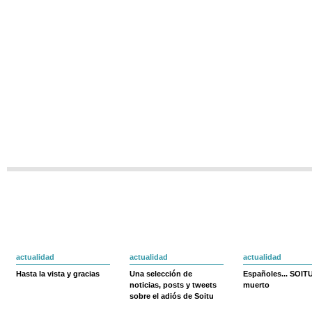
actualidad
actualidad
actualidad
Hasta la vista y gracias
Una selección de
Españoles... SOIT
noticias, posts y tweets
muerto
sobre el adiós de Soitu