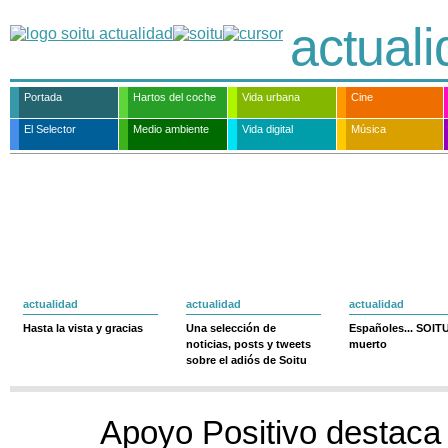
actual
Portada
Hartos del coche
Vida urbana
Cine
El Selector
Medio ambiente
Vida digital
Música
actualidad
actualidad
actualidad
Hasta la vista y gracias
Una selección de
Españoles... SOIT
noticias, posts y tweets
muerto
sobre el adiós de Soitu
Apoyo Positivo destaca