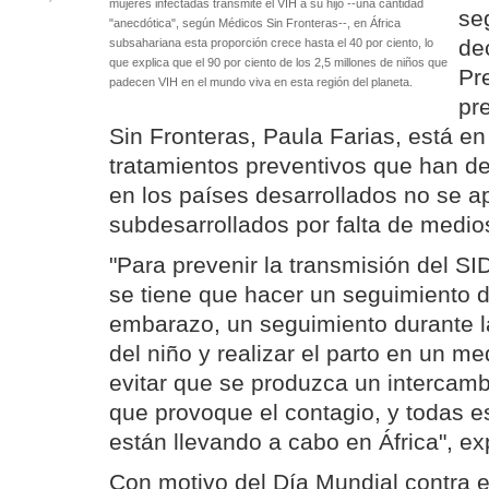
mujeres infectadas transmite el VIH a su hijo --una cantidad
se
"anecdótica", según Médicos Sin Fronteras--, en África
de
subsahariana esta proporción crece hasta el 40 por ciento, lo
que explica que el 90 por ciento de los 2,5 millones de niños que
Pr
padecen VIH en el mundo viva en esta región del planeta.
pr
Sin Fronteras, Paula Farias, está e
tratamientos preventivos que han d
en los países desarrollados no se a
subdesarrollados por falta de medio
"Para prevenir la transmisión del SI
se tiene que hacer un seguimiento d
embarazo, un seguimiento durante 
del niño y realizar el parto en un m
evitar que se produzca un intercam
que provoque el contagio, y todas 
están llevando a cabo en África", ex
Con motivo del Día Mundial contra el