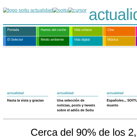
actual
Portada
Hartos del coche
Vida urbana
Cine
El Selector
Medio ambiente
Vida digital
Música
actualidad
actualidad
actualidad
Hasta la vista y gracias
Una selección de
Españoles... SOIT
noticias, posts y tweets
muerto
sobre el adiós de Soitu
Cerca del 90% de los 2,