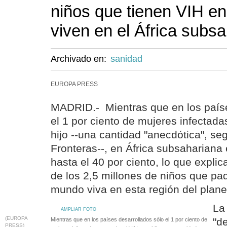
niños que tienen VIH e
viven en el África subs
Archivado en:
sanidad
EUROPA PRESS
MADRID.- Mientras que en los paíse
el 1 por ciento de mujeres infectada
hijo --una cantidad "anecdótica", s
Fronteras--, en África subsahariana
hasta el 40 por ciento, lo que explic
de los 2,5 millones de niños que pa
mundo viva en esta región del plane
La
AMPLIAR FOTO
(EUROPA
"d
Mientras que en los países desarrollados sólo el 1 por ciento de
PRESS)