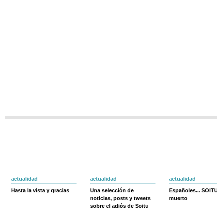
actualidad
actualidad
actualidad
Hasta la vista y gracias
Una selección de
Españoles... SOIT
noticias, posts y tweets
muerto
sobre el adiós de Soitu