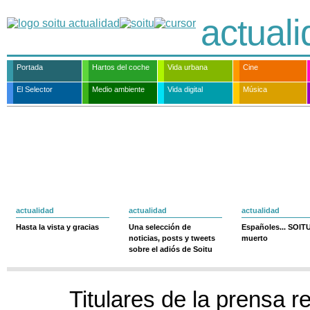
actual
Portada
Hartos del coche
Vida urbana
Cine
El Selector
Medio ambiente
Vida digital
Música
actualidad
actualidad
actualidad
Hasta la vista y gracias
Una selección de
Españoles... SOIT
noticias, posts y tweets
muerto
sobre el adiós de Soitu
Titulares de la prensa r