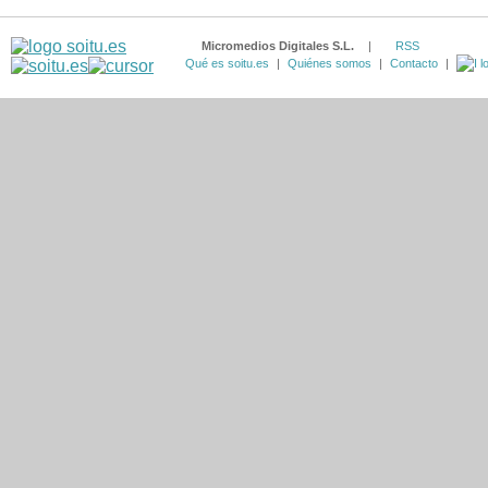
Micromedios Digitales S.L.
|
RSS
Qué es soitu.es
|
Quiénes somos
|
Contacto
|