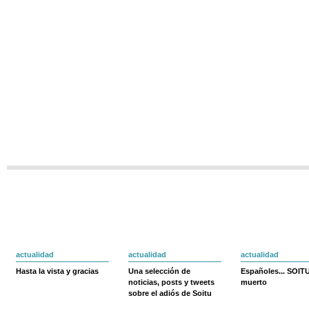
actualidad
actualidad
actualidad
Hasta la vista y gracias
Una selección de
Españoles... SOIT
noticias, posts y tweets
muerto
sobre el adiós de Soitu