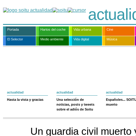
actual
Portada
Hartos del coche
Vida urbana
Cine
El Selector
Medio ambiente
Vida digital
Música
actualidad
actualidad
actualidad
Hasta la vista y gracias
Una selección de
Españoles... SOIT
noticias, posts y tweets
muerto
sobre el adiós de Soitu
Un guardia civil muerto 