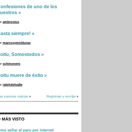
onfesiones de uno de los
uestros
»
or
ambrosius
asta siempre!
»
or
marcosymolduras
oitu, Somostodos
»
or
schinonero
oitu muere de éxito
»
or
ralphdelvalle
as vuestras noticias
»
Regístrate y escribe
»
 MÁS VISTO
mo sellar el paro por internet