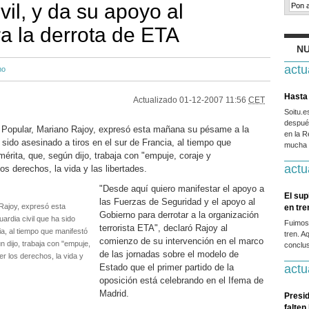
vil, y da su apoyo al
a la derrota de ETA
NU
actu
mo
Hasta 
Actualizado
01-12-2007 11:56
CET
Soitu.
después
o Popular, Mariano Rajoy, expresó esta mañana su pésame a la
en la R
a sido asesinado a tiros en el sur de Francia, al tiempo que
mucha g
érita, que, según dijo, trabaja con "empuje, coraje y
actu
os derechos, la vida y las libertades.
"Desde aquí quiero manifestar el apoyo a
El sup
las Fuerzas de Seguridad y el apoyo al
 Rajoy, expresó esta
en tr
Gobierno para derrotar a la organización
ardia civil que ha sido
Fuimos
terrorista ETA", declaró Rajoy al
ia, al tiempo que manifestó
tren. A
comienzo de su intervención en el marco
 dijo, trabaja con "empuje,
conclus
de las jornadas sobre el modelo de
r los derechos, la vida y
Estado que el primer partido de la
actu
oposición está celebrando en el Ifema de
Madrid.
Presid
falten