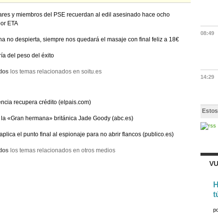
ares y miembros del PSE recuerdan al edil asesinado hace ocho
por ETA
08:49
na no despierta, siempre nos quedará el masaje con final feliz a 18€
ría del peso del éxito
dos
los temas relacionados en soitu.es
14:29
encia recupera crédito (elpais.com)
Estos
la «Gran hermana» británica Jade Goody (abc.es)
aplica el punto final al espionaje para no abrir flancos (publico.es)
dos
los temas relacionados en otros medios
VU
H
t
p