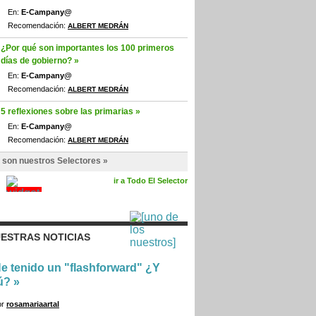
En:
E-Campany@
Recomendación:
ALBERT MEDRÁN
¿Por qué son importantes los 100 primeros
días de gobierno? »
En:
E-Campany@
Recomendación:
ALBERT MEDRÁN
5 reflexiones sobre las primarias »
En:
E-Campany@
Recomendación:
ALBERT MEDRÁN
 son nuestros Selectores »
ir a Todo El Selector
ESTRAS NOTICIAS
e tenido un "flashforward" ¿Y
ú?
»
or
rosamariaartal