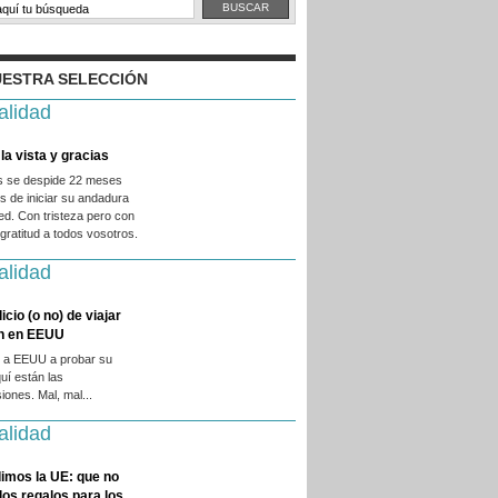
ESTRA SELECCIÓN
alidad
la vista y gracias
es se despide 22 meses
 de iniciar su andadura
ed. Con tristeza pero con
ratitud a todos vosotros.
alidad
licio (o no) de viajar
en en EEUU
 a EEUU a probar su
quí están las
iones. Mal, mal...
alidad
imos la UE: que no
 los regalos para los