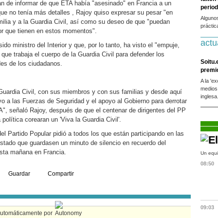
n de informar de que ETA había "asesinado" en Francia a un
period
que no tenía más detalles , Rajoy quiso expresar su pesar "en
Alguno
milia y a la Guardia Civil, así como su deseo de que "puedan
práctic
lor que tienen en estos momentos".
actu
ido ministro del Interior y que, por lo tanto, ha visto el "empuje,
 que trabaja el cuerpo de la Guardia Civil para defender los
Soitu.
ades de los ciudadanos.
premi
A la 'e
medios
Guardia Civil, con sus miembros y con sus familias y desde aquí
inglesa
yo a las Fuerzas de Seguridad y el apoyo al Gobierno para derrotar
TA", señaló Rajoy, después de que el centenar de dirigentes del PP
olítica corearan un 'Viva la Guardia Civil'.
del Partido Popular pidió a todos los que están participando en las
stado que guardasen un minuto de silencio en recuerdo del
 esta mañana en Francia.
Un equi
08:50
Guardar
Compartir
09:03
automáticamente por