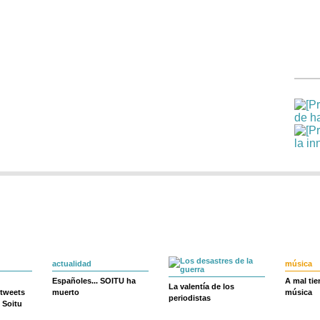
actualidad
música
Españoles... SOITU ha
A mal ti
La valentía de los
 tweets
muerto
música
periodistas
 Soitu