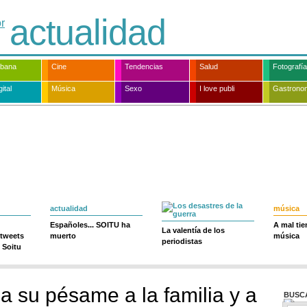
actualidad
rbana
Cine
Tendencias
Salud
Fotografía
ital
Música
Sexo
I love publi
Gastrono
actualidad
música
Españoles... SOITU ha
A mal ti
La valentía de los
 tweets
muerto
música
periodistas
 Soitu
a su pésame a la familia y a
BUSC