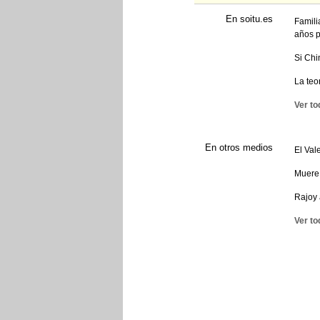
En soitu.es
Famili
años 
Si Chi
La teo
Ver to
En otros medios
El Val
Muere 
Rajoy 
Ver to