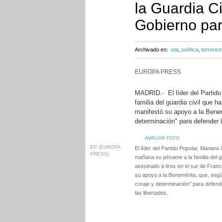
la Guardia Ci
Gobierno par
Archivado en:
eta
,
política
,
terroris
EUROPA PRESS
MADRID.- El líder del Partid
familia del guardia civil que h
manifestó su apoyo a la Benem
determinación" para defender l
AMPLIAR FOTO
EP (EUROPA
El líder del Partido Popular, Mariano
PRESS)
mañana su pésame a la familia del gu
asesinado a tiros en el sur de Franc
su apoyo a la Benemérita, que, según
coraje y determinación" para defende
las libertades.