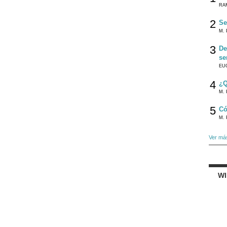
RA
2
Se
M. 
3
De
se
EU
4
¿Q
M. 
5
Có
M. 
Ver má
W