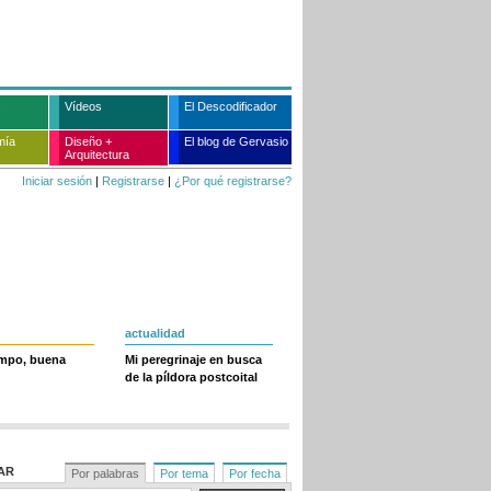
Vídeos
El Descodificador
mía
Diseño +
El blog de Gervasio
Arquitectura
Iniciar sesión
|
Registrarse
|
¿Por qué registrarse?
actualidad
empo, buena
Mi peregrinaje en busca
de la píldora postcoital
AR
Por palabras
Por tema
Por fecha