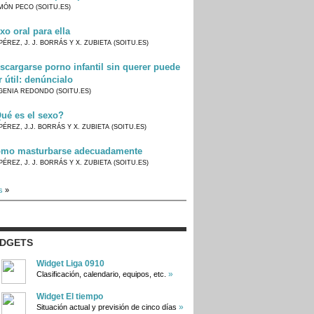
MÓN PECO (SOITU.ES)
xo oral para ella
PÉREZ, J. J. BORRÁS Y X. ZUBIETA (SOITU.ES)
scargarse porno infantil sin querer puede
r útil: denúncialo
GENIA REDONDO (SOITU.ES)
ué es el sexo?
PÉREZ, J.J. BORRÁS Y X. ZUBIETA (SOITU.ES)
mo masturbarse adecuadamente
PÉREZ, J. J. BORRÁS Y X. ZUBIETA (SOITU.ES)
s
»
IDGETS
Widget Liga 0910
»
Clasificación, calendario, equipos, etc.
Widget El tiempo
»
Situación actual y previsión de cinco días