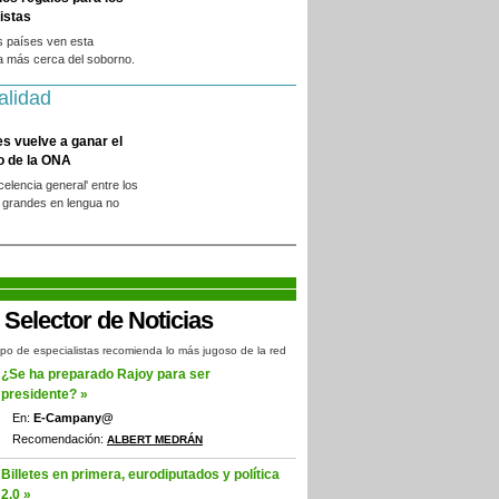
istas
s países ven esta
a más cerca del soborno.
alidad
es vuelve a ganar el
o de la ONA
xcelencia general' entre los
 grandes en lengua no
.
po de especialistas recomienda lo más jugoso de la red
¿Se ha preparado Rajoy para ser
presidente? »
En:
E-Campany@
Recomendación:
ALBERT MEDRÁN
Billetes en primera, eurodiputados y política
2.0 »