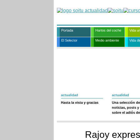
Portada
Hartos del coche
Vida u
El Selector
Medio ambiente
Vida dig
actualidad
actualidad
Hasta la vista y gracias
Una selección de
noticias, posts y
sobre el adiós de
Rajoy expres