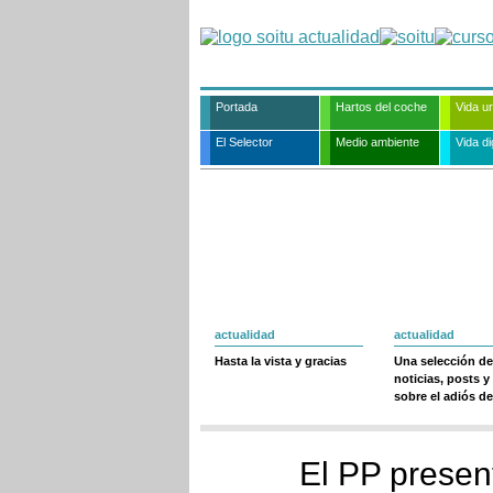
Portada
Hartos del coche
Vida u
El Selector
Medio ambiente
Vida dig
actualidad
actualidad
Hasta la vista y gracias
Una selección de
noticias, posts y
sobre el adiós de
El PP prese