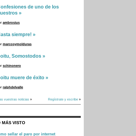
onfesiones de uno de los
uestros
»
or
ambrosius
asta siempre!
»
or
marcosymolduras
oitu, Somostodos
»
or
schinonero
oitu muere de éxito
»
or
ralphdelvalle
as vuestras noticias
»
Regístrate y escribe
»
 MÁS VISTO
mo sellar el paro por internet