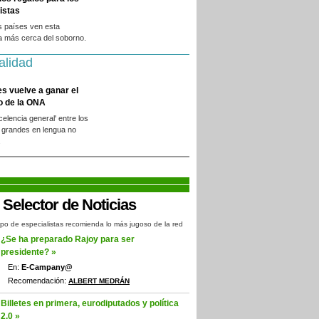
istas
s países ven esta
a más cerca del soborno.
alidad
es vuelve a ganar el
o de la ONA
xcelencia general' entre los
 grandes en lengua no
.
po de especialistas recomienda lo más jugoso de la red
¿Se ha preparado Rajoy para ser
presidente? »
En:
E-Campany@
Recomendación:
ALBERT MEDRÁN
Billetes en primera, eurodiputados y política
2.0 »