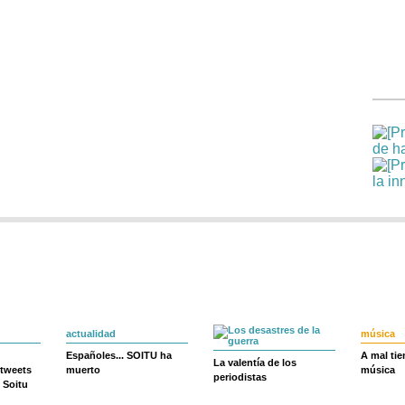
actualidad
música
Españoles... SOITU ha
A mal ti
La valentía de los
 tweets
muerto
música
periodistas
 Soitu