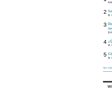
RA
2
Se
M. 
3
De
se
EU
4
¿Q
M. 
5
Có
M. 
Ver má
W