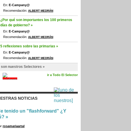
En:
E-Campany@
Recomendación:
ALBERT MEDRÁN
¿Por qué son importantes los 100 primeros
días de gobierno? »
En:
E-Campany@
Recomendación:
ALBERT MEDRÁN
5 reflexiones sobre las primarias »
En:
E-Campany@
Recomendación:
ALBERT MEDRÁN
 son nuestros Selectores »
ir a Todo El Selector
ESTRAS NOTICIAS
e tenido un "flashforward" ¿Y
ú?
»
or
rosamariaartal