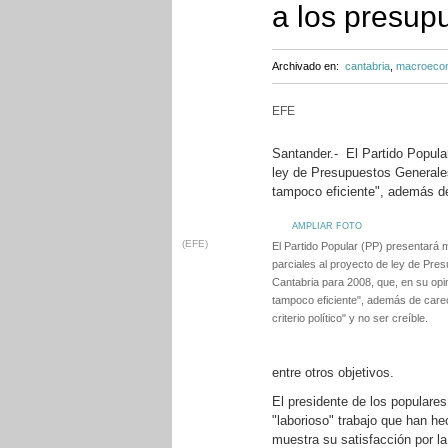
a los presup
Archivado en:
cantabria
,
macroeco
EFE
Santander.- El Partido Popula
ley de Presupuestos Generales
tampoco eficiente", además de 
AMPLIAR FOTO
(EFE)
El Partido Popular (PP) presentará
parciales al proyecto de ley de Pr
Cantabria para 2008, que, en su opini
tampoco eficiente", además de care
criterio político" y no ser creíble.
entre otros objetivos.
El presidente de los populares
"laborioso" trabajo que han h
muestra su satisfacción por la 