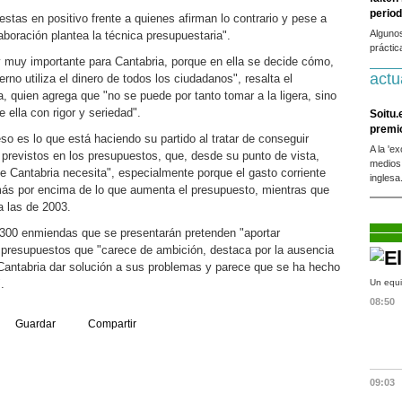
period
estas en positivo frente a quienes afirman lo contrario y pese a
Alguno
laboración plantea la técnica presupuestaria".
práctic
 muy importante para Cantabria, porque en ella se decide cómo,
actu
rno utiliza el dinero de todos los ciudadanos", resalta el
, quien agrega que "no se puede por tanto tomar a la ligera, sino
 ella con rigor y seriedad".
Soitu.
premi
o es lo que está haciendo su partido al tratar de conseguir
A la 'e
n previstos en los presupuestos, que, desde su punto de vista,
medios
e Cantabria necesita", especialmente porque el gasto corriente
inglesa
más por encima de lo que aumenta el presupuesto, mientras que
a las de 2003.
 300 enmiendas que se presentarán pretenden "aportar
e presupuestos que "carece de ambición, destaca por la ausencia
 Cantabria dar solución a sus problemas y parece que se ha hecho
.
Un equi
08:50
Guardar
Compartir
09:03