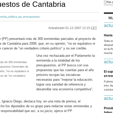
uestos de Cantabria
nomía
,
política
,
pp
,
presupuestos
NU
actu
Actualizado
01-12-2007 12:15
CET
Hasta 
r (PP) presentará más de 300 enmiendas parciales al proyecto de
Soitu.
 de Cantabria para 2008, que, en su opinión, "no es equitativo ni
después
carecer de "un verdadero criterio político" y no ser creíble.
en la R
mucha g
Una vez rechazada por el Parlamento la
enmienda a la totalidad de los
actu
 más de 300 enmiendas
presupuestos, el PP busca con sus
esupuestos Generales de
propuestas que las cuentas para el año
ón, "no es equitativo ni
El sup
próximo recojan las iniciativas
cer de "un verdadero
en tr
necesarias para "mejorar la educación,
Fuimos
lograr una sanidad de referencia y
tren. A
desarrollar una economía competitiva",
conclus
actu
, Ignacio Diego, destaca hoy, en una nota de prensa, el
echo los diputados de su grupo para redactar estas enmiendas y
Presid
responsabilidad que así, a su juicio, ejerce el PP.
falten