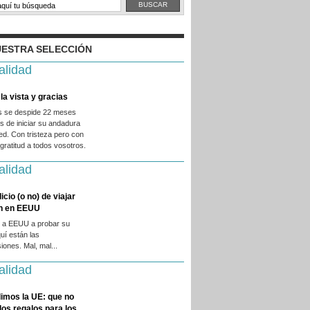
ESTRA SELECCIÓN
alidad
la vista y gracias
es se despide 22 meses
 de iniciar su andadura
ed. Con tristeza pero con
ratitud a todos vosotros.
alidad
licio (o no) de viajar
en en EEUU
 a EEUU a probar su
quí están las
iones. Mal, mal...
alidad
imos la UE: que no
 los regalos para los