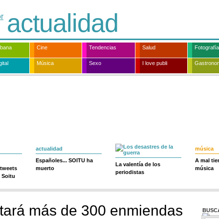
actualidad
rbana
Cine
Tendencias
Salud
Fotografía
ital
Música
Sexo
I love publi
Gastrono
actualidad
música
Españoles... SOITU ha
A mal ti
La valentía de los
 tweets
muerto
música
periodistas
 Soitu
ntará más de 300 enmiendas
BUSC