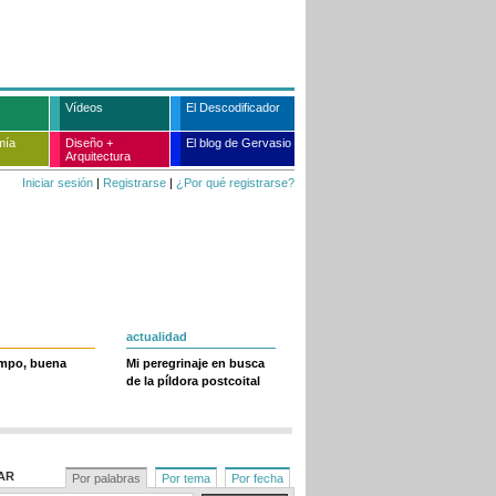
Vídeos
El Descodificador
mía
Diseño +
El blog de Gervasio
Arquitectura
Iniciar sesión
|
Registrarse
|
¿Por qué registrarse?
actualidad
empo, buena
Mi peregrinaje en busca
de la píldora postcoital
AR
Por palabras
Por tema
Por fecha