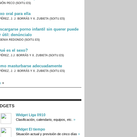
MÓN PECO (SOITU.ES)
xo oral para ella
PÉREZ, J. J. BORRÁS Y X. ZUBIETA (SOITU.ES)
scargarse porno infantil sin querer puede
r útil: denúncialo
GENIA REDONDO (SOITU.ES)
ué es el sexo?
PÉREZ, J.J. BORRÁS Y X. ZUBIETA (SOITU.ES)
mo masturbarse adecuadamente
PÉREZ, J. J. BORRÁS Y X. ZUBIETA (SOITU.ES)
s
»
IDGETS
Widget Liga 0910
»
Clasificación, calendario, equipos, etc.
Widget El tiempo
»
Situación actual y previsión de cinco días