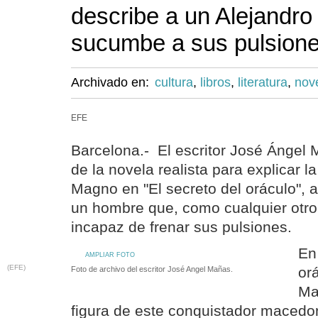
describe a un Alejandr
sucumbe a sus pulsion
Archivado en:
cultura
,
libros
,
literatura
,
nov
EFE
Barcelona.- El escritor José Ángel
de la novela realista para explicar la
Magno en "El secreto del oráculo", 
un hombre que, como cualquier otro
incapaz de frenar sus pulsiones.
En
AMPLIAR FOTO
(EFE)
orá
Foto de archivo del escritor José Angel Mañas.
Ma
figura de este conquistador macedoni