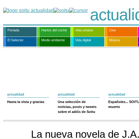
actual
Portada
Hartos del coche
Vida urbana
Cine
El Selector
Medio ambiente
Vida digital
Música
actualidad
actualidad
actualidad
Hasta la vista y gracias
Una selección de
Españoles... SOIT
noticias, posts y tweets
muerto
sobre el adiós de Soitu
La nueva novela de J.A