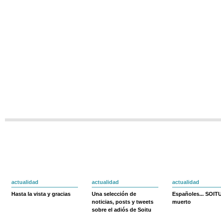
actualidad
actualidad
actualidad
Hasta la vista y gracias
Una selección de
Españoles... SOIT
noticias, posts y tweets
muerto
sobre el adiós de Soitu