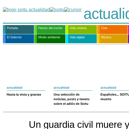
actual
Portada
Hartos del coche
Vida urbana
Cine
El Selector
Medio ambiente
Vida digital
Música
actualidad
actualidad
actualidad
Hasta la vista y gracias
Una selección de
Españoles... SOIT
noticias, posts y tweets
muerto
sobre el adiós de Soitu
Un guardia civil muere y