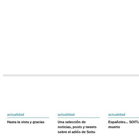
actualidad
actualidad
actualidad
Hasta la vista y gracias
Una selección de
Españoles... SOIT
noticias, posts y tweets
muerto
sobre el adiós de Soitu