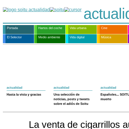
actual
Portada
Hartos del coche
Vida urbana
Cine
El Selector
Medio ambiente
Vida digital
Música
actualidad
actualidad
actualidad
Hasta la vista y gracias
Una selección de
Españoles... SOIT
noticias, posts y tweets
muerto
sobre el adiós de Soitu
La venta de cigarrillos