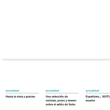
actualidad
actualidad
actualidad
Hasta la vista y gracias
Una selección de
Españoles... SOIT
noticias, posts y tweets
muerto
sobre el adiós de Soitu