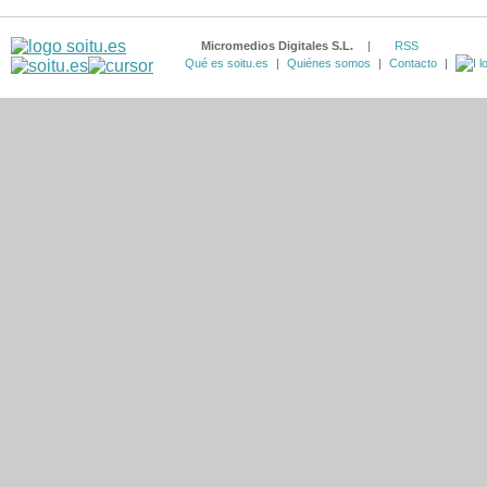
Micromedios Digitales S.L.
|
RSS
Qué es soitu.es
|
Quiénes somos
|
Contacto
|