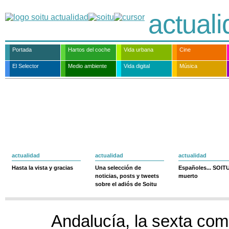
actual
Portada
Hartos del coche
Vida urbana
Cine
El Selector
Medio ambiente
Vida digital
Música
actualidad
actualidad
actualidad
Hasta la vista y gracias
Una selección de
Españoles... SOIT
noticias, posts y tweets
muerto
sobre el adiós de Soitu
Andalucía, la sexta co