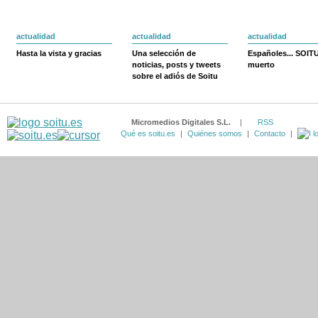
actualidad
actualidad
actualidad
Hasta la vista y gracias
Una selección de
Españoles... SOIT
noticias, posts y tweets
muerto
sobre el adiós de Soitu
Micromedios Digitales S.L.
|
RSS
Qué es soitu.es
|
Quiénes somos
|
Contacto
|