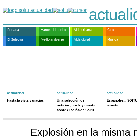
actual
Portada
Hartos del coche
Vida urbana
Cine
El Selector
Medio ambiente
Vida digital
Música
actualidad
actualidad
actualidad
Hasta la vista y gracias
Una selección de
Españoles... SOIT
noticias, posts y tweets
muerto
sobre el adiós de Soitu
Explosión en la misma 