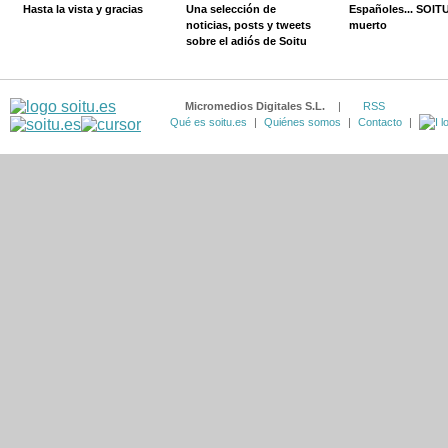
Hasta la vista y gracias
Una selección de
Españoles... SOIT
noticias, posts y tweets
muerto
sobre el adiós de Soitu
Micromedios Digitales S.L.
|
RSS
Qué es soitu.es
|
Quiénes somos
|
Contacto
|