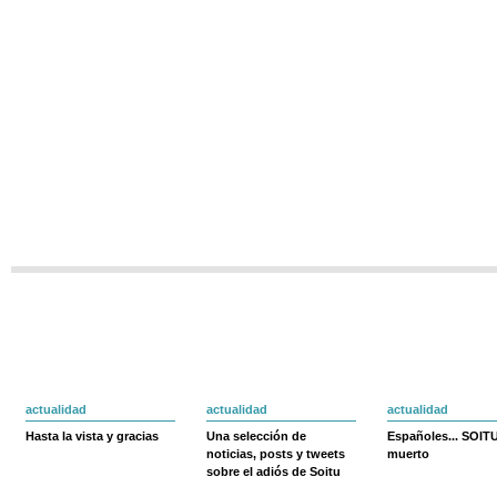
actualidad
actualidad
actualidad
Hasta la vista y gracias
Una selección de
Españoles... SOIT
noticias, posts y tweets
muerto
sobre el adiós de Soitu