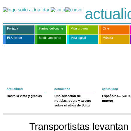
actual
Portada
Hartos del coche
Vida urbana
Cine
El Selector
Medio ambiente
Vida digital
Música
actualidad
actualidad
actualidad
Hasta la vista y gracias
Una selección de
Españoles... SOIT
noticias, posts y tweets
muerto
sobre el adiós de Soitu
Transportistas levantan