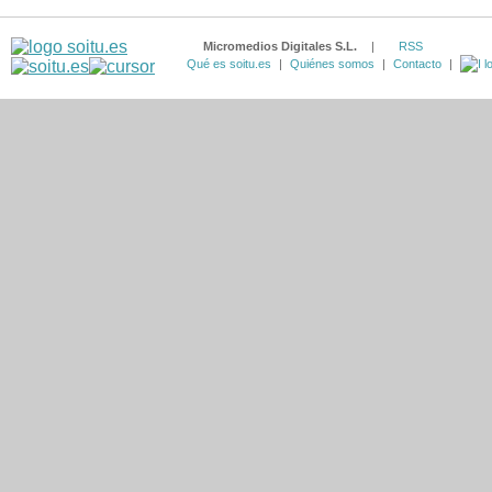
Micromedios Digitales S.L.
|
RSS
Qué es soitu.es
|
Quiénes somos
|
Contacto
|