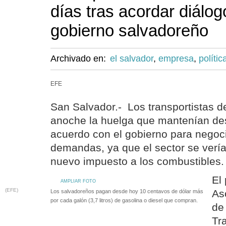
días tras acordar diálog
gobierno salvadoreño
Archivado en:
el salvador
,
empresa
,
polític
EFE
San Salvador.- Los transportistas 
anoche la huelga que mantenían des
acuerdo con el gobierno para negoc
demandas, ya que el sector se verí
nuevo impuesto a los combustibles.
El
AMPLIAR FOTO
(EFE)
As
Los salvadoreños pagan desde hoy 10 centavos de dólar más
por cada galón (3,7 litros) de gasolina o diesel que compran.
de
Tr