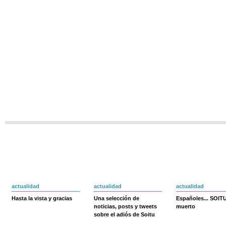
actualidad
actualidad
actualidad
Hasta la vista y gracias
Una selección de
Españoles... SOIT
noticias, posts y tweets
muerto
sobre el adiós de Soitu