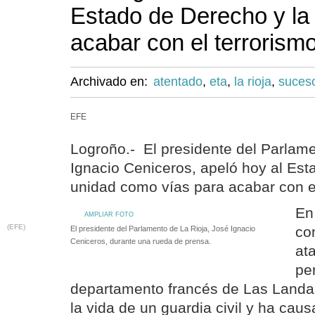
Estado de Derecho y la
acabar con el terrorism
Archivado en:
atentado
,
eta
,
la rioja
,
suces
EFE
Logroño.- El presidente del Parlame
Ignacio Ceniceros, apeló hoy al Est
unidad como vías para acabar con e
En
AMPLIAR FOTO
(EFE)
co
El presidente del Parlamento de La Rioja, José Ignacio
Ceniceros, durante una rueda de prensa.
ata
pe
departamento francés de Las Landa
la vida de un guardia civil y ha cau