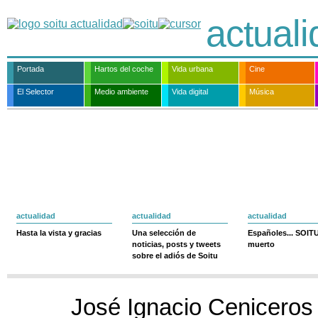
actual
Portada
Hartos del coche
Vida urbana
Cine
El Selector
Medio ambiente
Vida digital
Música
actualidad
actualidad
actualidad
Hasta la vista y gracias
Una selección de
Españoles... SOIT
noticias, posts y tweets
muerto
sobre el adiós de Soitu
José Ignacio Ceniceros 