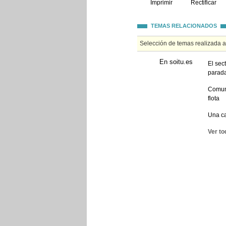
Imprimir
Rectificar
TEMAS RELACIONADOS
Selección de temas realizada 
En soitu.es
El sec
parada
Comuni
flota
Una ca
Ver to