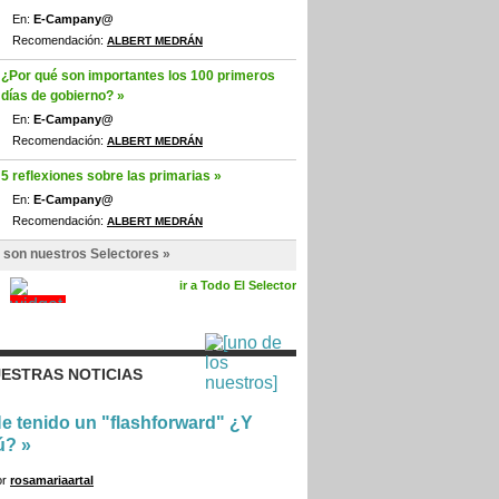
En:
E-Campany@
Recomendación:
ALBERT MEDRÁN
¿Por qué son importantes los 100 primeros
días de gobierno? »
En:
E-Campany@
Recomendación:
ALBERT MEDRÁN
5 reflexiones sobre las primarias »
En:
E-Campany@
Recomendación:
ALBERT MEDRÁN
 son nuestros Selectores »
ir a Todo El Selector
ESTRAS NOTICIAS
e tenido un "flashforward" ¿Y
ú?
»
or
rosamariaartal