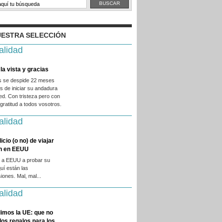
ESTRA SELECCIÓN
alidad
la vista y gracias
es se despide 22 meses
 de iniciar su andadura
ed. Con tristeza pero con
ratitud a todos vosotros.
alidad
licio (o no) de viajar
en en EEUU
 a EEUU a probar su
quí están las
iones. Mal, mal...
alidad
imos la UE: que no
 los regalos para los