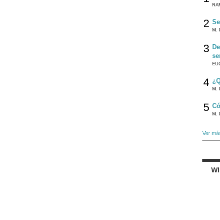
RA
2
Se
M. 
3
De
se
EU
4
¿Q
M. 
5
Có
M. 
Ver má
W