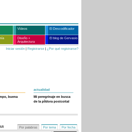
Vídeos
El Descodificador
mía
Diseño +
El blog de Gervasio
Arquitectura
Iniciar sesión
|
Registrarse
|
¿Por qué registrarse?
actualidad
empo, buena
Mi peregrinaje en busca
de la píldora postcoital
AR
Por palabras
Por tema
Por fecha