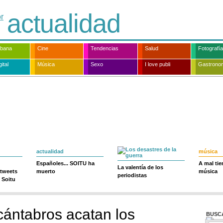
actualidad
rbana
Cine
Tendencias
Salud
Fotografía
ital
Música
Sexo
I love publi
Gastrono
actualidad
música
Españoles... SOITU ha
A mal ti
La valentía de los
 tweets
muerto
música
periodistas
 Soitu
ántabros acatan los
BUSC