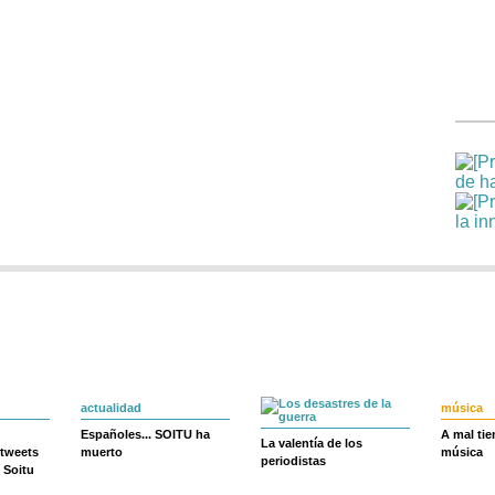
actualidad
música
Españoles... SOITU ha
A mal ti
La valentía de los
 tweets
muerto
música
periodistas
 Soitu