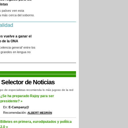
istas
s países ven esta
a más cerca del soborno.
alidad
es vuelve a ganar el
o de la ONA
xcelencia general' entre los
 grandes en lengua no
.
po de especialistas recomienda lo más jugoso de la red
¿Se ha preparado Rajoy para ser
presidente? »
En:
E-Campany@
Recomendación:
ALBERT MEDRÁN
Billetes en primera, eurodiputados y política
2.0 »