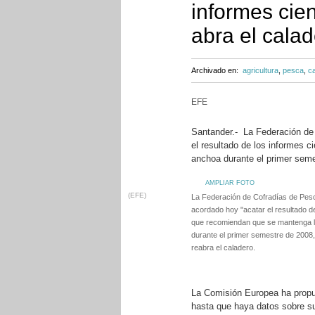
informes cien
abra el cala
Archivado en:
agricultura
,
pesca
,
ca
EFE
Santander.- La Federación de
el resultado de los informes 
anchoa durante el primer semes
AMPLIAR FOTO
(EFE)
La Federación de Cofradías de Pes
acordado hoy "acatar el resultado de
que recomiendan que se mantenga l
durante el primer semestre de 2008,
reabra el caladero.
La Comisión Europea ha propu
hasta que haya datos sobre su