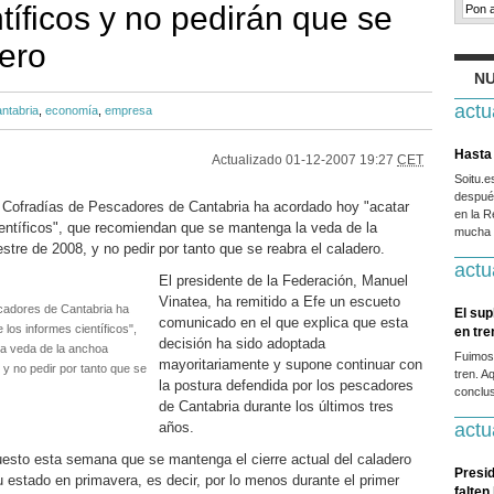
tíficos y no pedirán que se
dero
NU
actu
ntabria
,
economía
,
empresa
Hasta 
Actualizado
01-12-2007 19:27
CET
Soitu.
después
 Cofradías de Pescadores de Cantabria ha acordado hoy "acatar
en la R
científicos", que recomiendan que se mantenga la veda de la
mucha g
tre de 2008, y no pedir por tanto que se reabra el caladero.
actu
El presidente de la Federación, Manuel
Vinatea, ha remitido a Efe un escueto
cadores de Cantabria ha
El sup
comunicado en el que explica que esta
 los informes científicos",
en tr
decisión ha sido adoptada
a veda de la anchoa
Fuimos
mayoritariamente y supone continuar con
 y no pedir por tanto que se
tren. A
la postura defendida por los pescadores
conclus
de Cantabria durante los últimos tres
años.
actu
esto esta semana que se mantenga el cierre actual del caladero
Presid
 estado en primavera, es decir, por lo menos durante el primer
falten