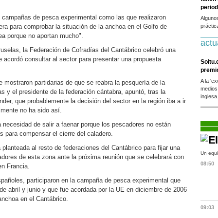
period
 campañas de pesca experimental como las que realizaron
Alguno
ra para comprobar la situación de la anchoa en el Golfo de
práctic
ea porque no aportan mucho".
actu
ruselas, la Federación de Cofradías del Cantábrico celebró una
e acordó consultar al sector para presentar una propuesta
Soitu.
premi
A la 'e
 mostraron partidarias de que se reabra la pesquería de la
medios
 y el presidente de la federación cántabra, apuntó, tras la
inglesa
er, que probablemente la decisión del sector en la región iba a ir
lmente no ha sido así.
a necesidad de salir a faenar porque los pescadores no están
s para compensar el cierre del caladero.
planteada al resto de federaciones del Cantábrico para fijar una
Un equi
adores de esta zona ante la próxima reunión que se celebrará con
08:50
en Francia.
spañoles, participaron en la campaña de pesca experimental que
de abril y junio y que fue acordada por la UE en diciembre de 2006
anchoa en el Cantábrico.
09:03