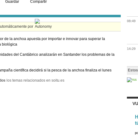
Guardar
Compartir
08:49
automáticamente por
tor de la anchoa apuesta por importar e innovar para superar la
 biológica
14:29
dades del Cantábrico analizarán en Santander los problemas de la
mpaña científica decidirá si la pesca de la anchoa finaliza el lunes
Estos
dos
los temas relacionados en soitu.es
VU
H
t
p