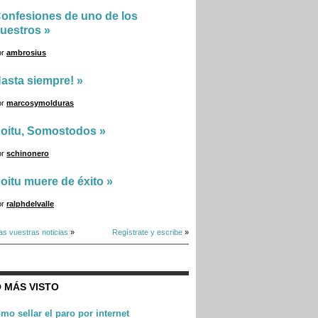
onfesiones de uno de los
uestros
»
or
ambrosius
asta siempre!
»
or
marcosymolduras
oitu, Somostodos
»
or
schinonero
oitu muere de éxito
»
or
ralphdelvalle
as vuestras noticias
»
Regístrate y escribe
»
 MÁS VISTO
mo sellar el paro por internet