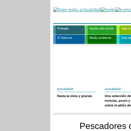
Portada
Hartos del coche
Vida u
El Selector
Medio ambiente
Vida dig
actualidad
actualidad
Hasta la vista y gracias
Una selección de
noticias, posts y
sobre el adiós de
Pescadores c