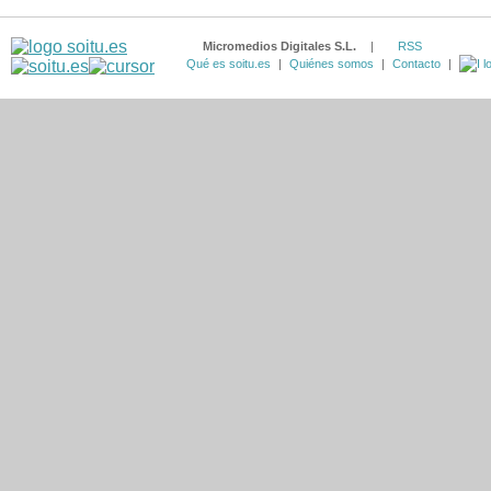
Micromedios Digitales S.L.
|
RSS
Qué es soitu.es
|
Quiénes somos
|
Contacto
|