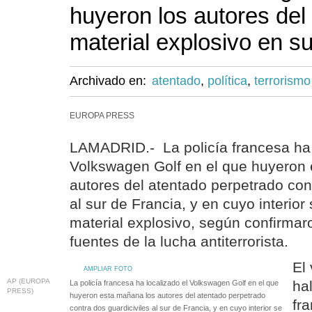
huyeron los autores del
material explosivo en su 
Archivado en:
atentado
,
política
,
terrorismo
EUROPA PRESS
LAMADRID.- La policía francesa ha 
Volkswagen Golf en el que huyeron
autores del atentado perpetrado cont
al sur de Francia, y en cuyo interior
material explosivo, según confirma
fuentes de la lucha antiterrorista.
El
AMPLIAR FOTO
AP (EUROPA
ha
La policía francesa ha localizado el Volkswagen Golf en el que
PRESS)
huyeron esta mañana los autores del atentado perpetrado
fr
contra dos guardiciviles al sur de Francia, y en cuyo interior se