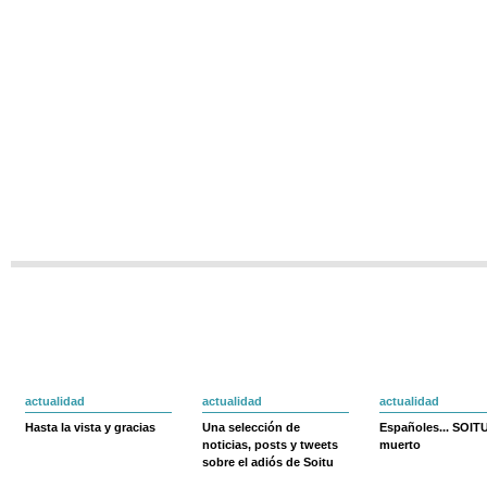
actualidad
actualidad
actualidad
Hasta la vista y gracias
Una selección de
Españoles... SOIT
noticias, posts y tweets
muerto
sobre el adiós de Soitu