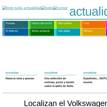
actual
Portada
Hartos del coche
Vida urbana
Cine
El Selector
Medio ambiente
Vida digital
Música
actualidad
actualidad
actualidad
Hasta la vista y gracias
Una selección de
Españoles... SOIT
noticias, posts y tweets
muerto
sobre el adiós de Soitu
Localizan el Volkswagen