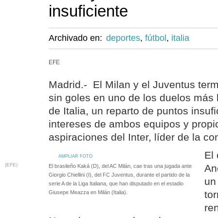
insuficiente
Archivado en:
deportes
,
fútbol
,
italia
EFE
Madrid.- El Milan y el Juventus te
sin goles en uno de los duelos más 
de Italia, un reparto de puntos insufi
intereses de ambos equipos y propic
aspiraciones del Inter, líder de la c
El
AMPLIAR FOTO
(EFE)
An
El brasileño Kaká (D), del AC Milán, cae tras una jugada ante
Giorgio Chiellini (I), del FC Juventus, durante el partido de la
un
serie A de la Liga Italiana, que han disputado en el estadio
to
Giusepe Meazza en Milán (Italia).
ren