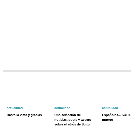
actualidad
actualidad
actualidad
Hasta la vista y gracias
Una selección de
Españoles... SOIT
noticias, posts y tweets
muerto
sobre el adiós de Soitu