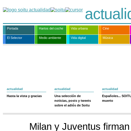
actual
Portada
Hartos del coche
Vida urbana
Cine
El Selector
Medio ambiente
Vida digital
Música
actualidad
actualidad
actualidad
Hasta la vista y gracias
Una selección de
Españoles... SOIT
noticias, posts y tweets
muerto
sobre el adiós de Soitu
Milan y Juventus firma