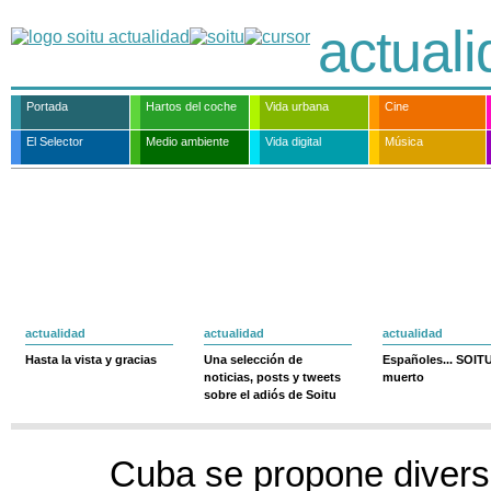
actual
Portada
Hartos del coche
Vida urbana
Cine
El Selector
Medio ambiente
Vida digital
Música
actualidad
actualidad
actualidad
Hasta la vista y gracias
Una selección de
Españoles... SOIT
noticias, posts y tweets
muerto
sobre el adiós de Soitu
Cuba se propone diversi