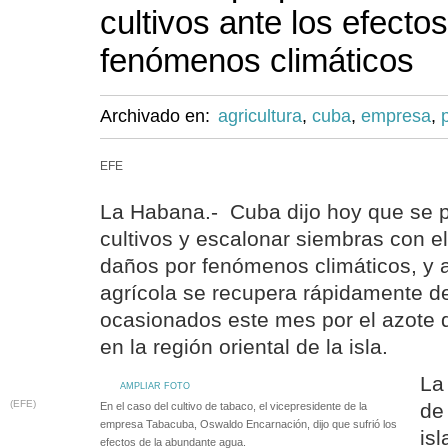
cultivos ante los efectos
fenómenos climáticos
Archivado en:
agricultura
,
cuba
,
empresa
,
EFE
La Habana.- Cuba dijo hoy que se p
cultivos y escalonar siembras con el 
daños por fenómenos climáticos, y a
agrícola se recupera rápidamente de
ocasionados este mes por el azote d
en la región oriental de la isla.
La
AMPLIAR FOTO
(EFE)
de 
En el caso del cultivo de tabaco, el vicepresidente de la
empresa Tabacuba, Oswaldo Encarnación, dijo que sufrió los
is
efectos de la abundante agua.