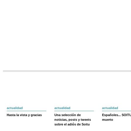
actualidad
actualidad
actualidad
Hasta la vista y gracias
Una selección de
Españoles... SOIT
noticias, posts y tweets
muerto
sobre el adiós de Soitu