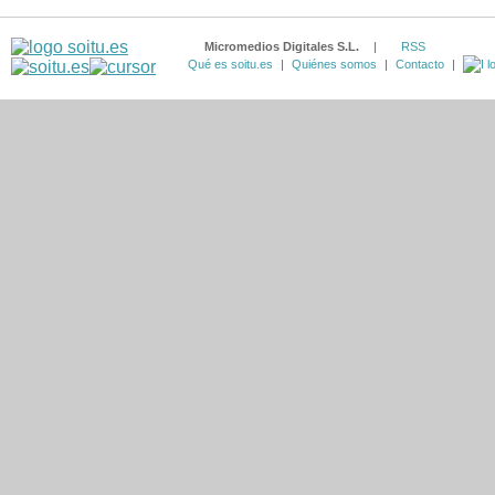
Micromedios Digitales S.L.
|
RSS
Qué es soitu.es
|
Quiénes somos
|
Contacto
|