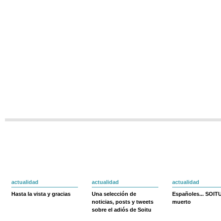
actualidad
actualidad
actualidad
Hasta la vista y gracias
Una selección de
Españoles... SOIT
noticias, posts y tweets
muerto
sobre el adiós de Soitu