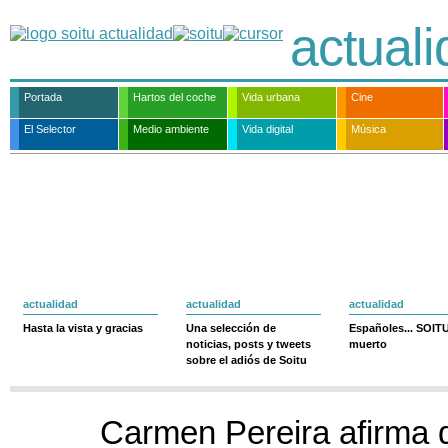
actual
Portada
Hartos del coche
Vida urbana
Cine
El Selector
Medio ambiente
Vida digital
Música
actualidad
actualidad
actualidad
Hasta la vista y gracias
Una selección de
Españoles... SOIT
noticias, posts y tweets
muerto
sobre el adiós de Soitu
Carmen Pereira afirma 