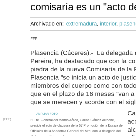
comisaría es un "acto de
Archivado en:
extremadura
,
interior
,
plasen
EFE
Plasencia (Cáceres).- La delegada
Pereira, ha destacado que con la co
piedra de la nueva Comisaría de la 
Plasencia "se inicia un acto de justic
miembros del cuerpo como con todos
que en el plazo de 16 meses "van a 
que se merecen y acorde con el sigl
Ca
AMPLIAR FOTO
(EFE)
ac
El Tte. General del Mando Aéreo, Carlos Gómez Arreche,
preside el acto de clausura de la 57 Promoción de la Escala de
al
Oficiales de la Academia General del Aire, con la delegada del