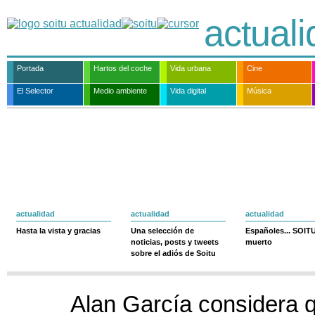
actual
Portada
Hartos del coche
Vida urbana
Cine
El Selector
Medio ambiente
Vida digital
Música
actualidad
actualidad
actualidad
Hasta la vista y gracias
Una selección de
Españoles... SOIT
noticias, posts y tweets
muerto
sobre el adiós de Soitu
Alan García considera 