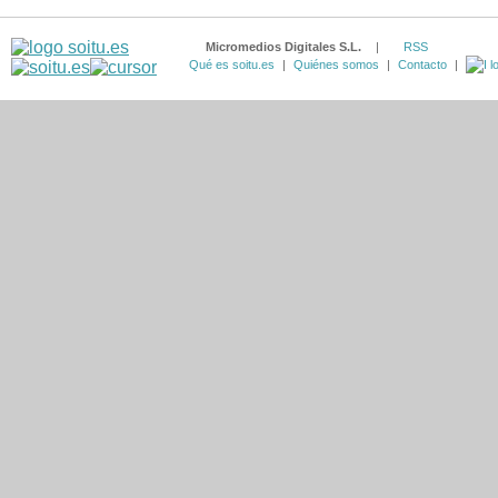
Micromedios Digitales S.L.
|
RSS
Qué es soitu.es
|
Quiénes somos
|
Contacto
|