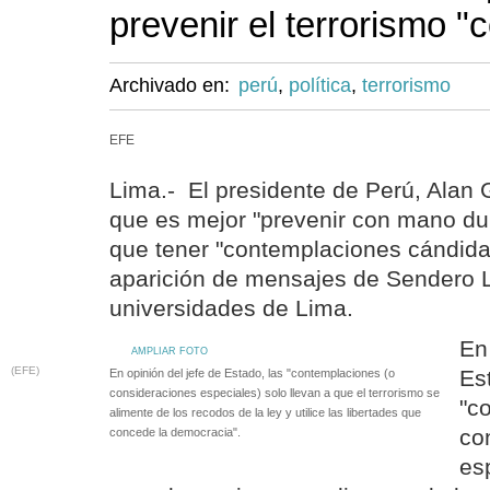
prevenir el terrorismo 
Archivado en:
perú
,
política
,
terrorismo
EFE
Lima.- El presidente de Perú, Alan 
que es mejor "prevenir con mano dur
que tener "contemplaciones cándidas
aparición de mensajes de Sendero 
universidades de Lima.
En
AMPLIAR FOTO
(EFE)
Es
En opinión del jefe de Estado, las "contemplaciones (o
consideraciones especiales) solo llevan a que el terrorismo se
"c
alimente de los recodos de la ley y utilice las libertades que
co
concede la democracia".
es