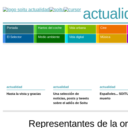
actual
Portada
Hartos del coche
Vida urbana
Cine
El Selector
Medio ambiente
Vida digital
Música
actualidad
actualidad
actualidad
Hasta la vista y gracias
Una selección de
Españoles... SOIT
noticias, posts y tweets
muerto
sobre el adiós de Soitu
Representantes de la o