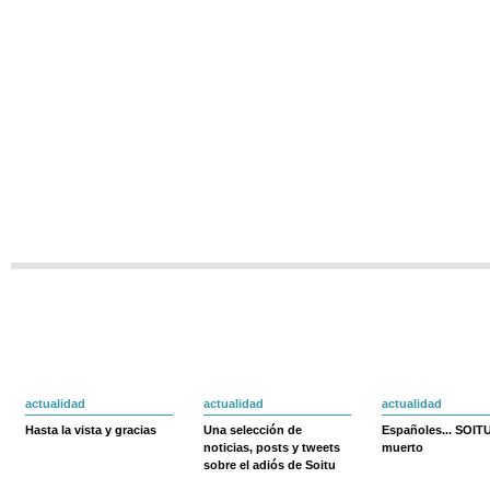
actualidad
actualidad
actualidad
Hasta la vista y gracias
Una selección de
Españoles... SOIT
noticias, posts y tweets
muerto
sobre el adiós de Soitu