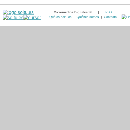
Micromedios Digitales S.L.
|
RSS
Qué es soitu.es
|
Quiénes somos
|
Contacto
|