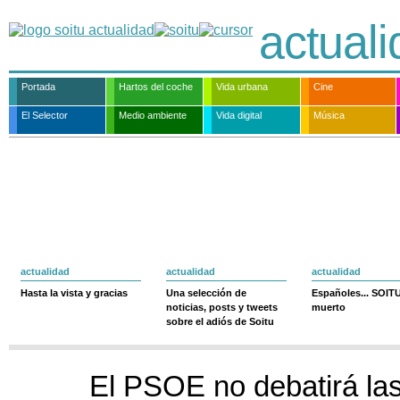
actual
Portada
Hartos del coche
Vida urbana
Cine
El Selector
Medio ambiente
Vida digital
Música
actualidad
actualidad
actualidad
Hasta la vista y gracias
Una selección de
Españoles... SOIT
noticias, posts y tweets
muerto
sobre el adiós de Soitu
El PSOE no debatirá la