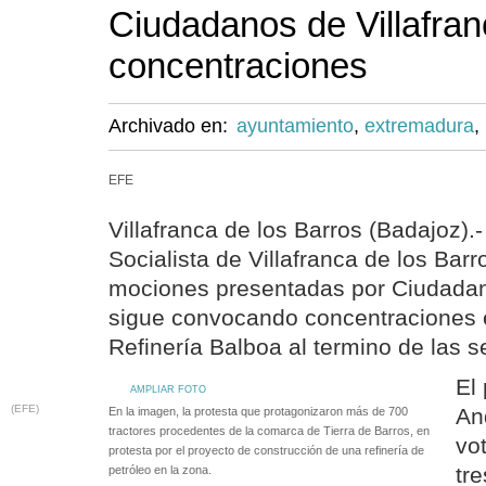
Ciudadanos de Villafran
concentraciones
Archivado en:
ayuntamiento
,
extremadura
,
EFE
Villafranca de los Barros (Badajoz).
Socialista de Villafranca de los Barr
mociones presentadas por Ciudadano
sigue convocando concentraciones e
Refinería Balboa al termino de las s
El 
AMPLIAR FOTO
(EFE)
An
En la imagen, la protesta que protagonizaron más de 700
tractores procedentes de la comarca de Tierra de Barros, en
vo
protesta por el proyecto de construcción de una refinería de
tre
petróleo en la zona.