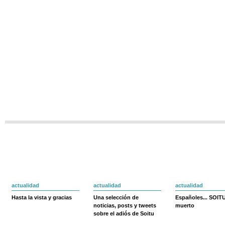
actualidad
actualidad
actualidad
Hasta la vista y gracias
Una selección de
Españoles... SOIT
noticias, posts y tweets
muerto
sobre el adiós de Soitu