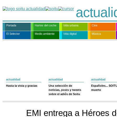
actual
Portada
Hartos del coche
Vida urbana
Cine
El Selector
Medio ambiente
Vida digital
Música
actualidad
actualidad
actualidad
Hasta la vista y gracias
Una selección de
Españoles... SOIT
noticias, posts y tweets
muerto
sobre el adiós de Soitu
EMI entrega a Héroes de