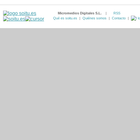
Micromedios Digitales S.L.
|
RSS
Qué es soitu.es
|
Quiénes somos
|
Contacto
|