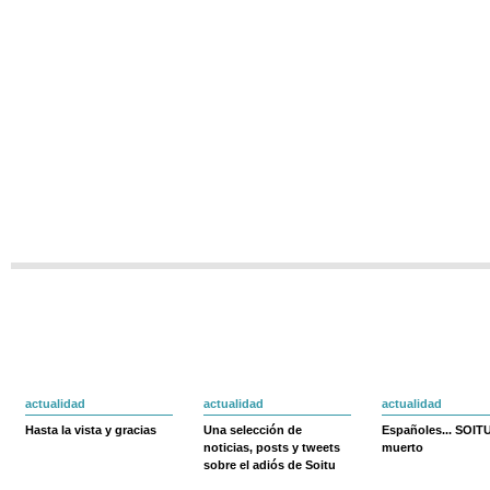
actualidad
actualidad
actualidad
Hasta la vista y gracias
Una selección de
Españoles... SOIT
noticias, posts y tweets
muerto
sobre el adiós de Soitu