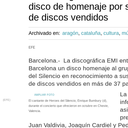
disco de homenaje por 
de discos vendidos
Archivado en:
aragón
,
cataluña
,
cultura
,
mú
EFE
Barcelona.- La discográfica EMI en
Barcelona un disco homenaje al gr
del Silencio en reconocimiento a su
de discos vendidos en más de 37 pa
La
AMPLIAR FOTO
(EFE)
in
El cantante de Heroes del Silencio, Enrique Bumbury (d),
durante el concierto que ofrecieron en octubre en Cheste,
asi
Valencia.
pr
Juan Valdivia, Joaquín Cardiel y Pe