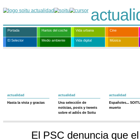
actual
Portada
Hartos del coche
Vida urbana
Cine
El Selector
Medio ambiente
Vida digital
Música
actualidad
actualidad
actualidad
Hasta la vista y gracias
Una selección de
Españoles... SOIT
noticias, posts y tweets
muerto
sobre el adiós de Soitu
El PSC denuncia que el