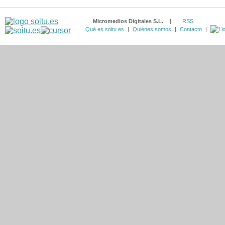
Micromedios Digitales S.L.
|
RSS
Qué es soitu.es
|
Quiénes somos
|
Contacto
|