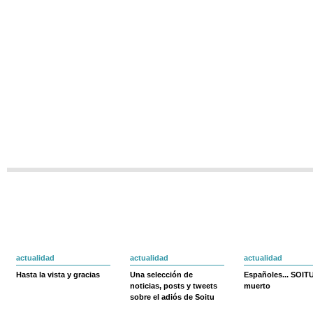
actualidad
actualidad
actualidad
Hasta la vista y gracias
Una selección de
Españoles... SOIT
noticias, posts y tweets
muerto
sobre el adiós de Soitu