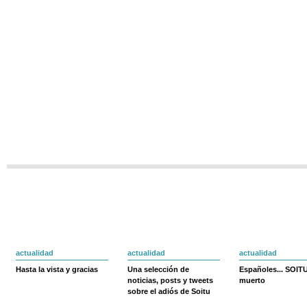
actualidad
actualidad
actualidad
Hasta la vista y gracias
Una selección de
Españoles... SOIT
noticias, posts y tweets
muerto
sobre el adiós de Soitu