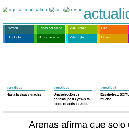
actual
Portada
Hartos del coche
Vida urbana
Cine
El Selector
Medio ambiente
Vida digital
Música
actualidad
actualidad
actualidad
Hasta la vista y gracias
Una selección de
Españoles... SOIT
noticias, posts y tweets
muerto
sobre el adiós de Soitu
Arenas afirma que solo