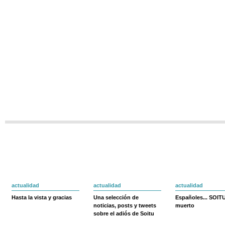
actualidad
actualidad
actualidad
Hasta la vista y gracias
Una selección de
Españoles... SOIT
noticias, posts y tweets
muerto
sobre el adiós de Soitu