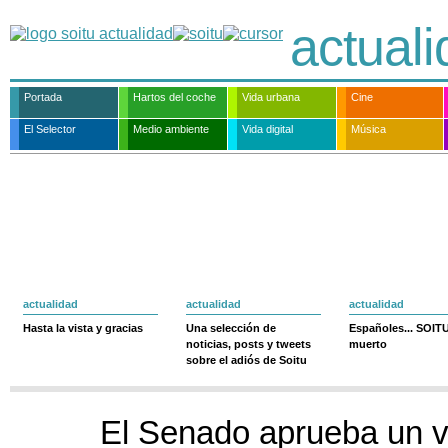
actual
Portada
Hartos del coche
Vida urbana
Cine
El Selector
Medio ambiente
Vida digital
Música
actualidad
actualidad
actualidad
Hasta la vista y gracias
Una selección de
Españoles... SOIT
noticias, posts y tweets
muerto
sobre el adiós de Soitu
El Senado aprueba un ve