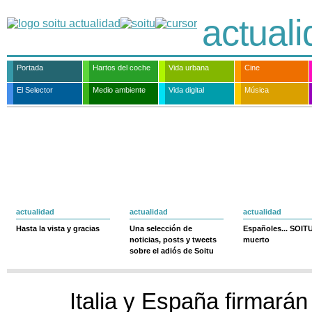
actual
Portada
Hartos del coche
Vida urbana
Cine
El Selector
Medio ambiente
Vida digital
Música
actualidad
actualidad
actualidad
Hasta la vista y gracias
Una selección de
Españoles... SOIT
noticias, posts y tweets
muerto
sobre el adiós de Soitu
Italia y España firmará