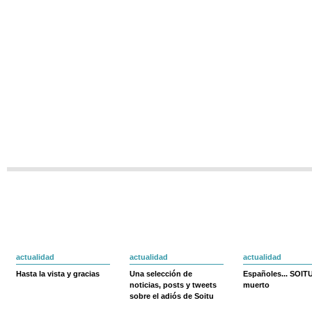
actualidad
actualidad
actualidad
Hasta la vista y gracias
Una selección de
Españoles... SOIT
noticias, posts y tweets
muerto
sobre el adiós de Soitu