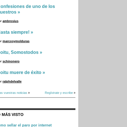
onfesiones de uno de los
uestros
»
or
ambrosius
asta siempre!
»
or
marcosymolduras
oitu, Somostodos
»
or
schinonero
oitu muere de éxito
»
or
ralphdelvalle
as vuestras noticias
»
Regístrate y escribe
»
 MÁS VISTO
mo sellar el paro por internet