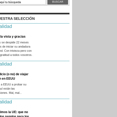
ESTRA SELECCIÓN
alidad
la vista y gracias
es se despide 22 meses
 de iniciar su andadura
ed. Con tristeza pero con
ratitud a todos vosotros.
alidad
licio (o no) de viajar
en en EEUU
 a EEUU a probar su
quí están las
iones. Mal, mal...
alidad
imos la UE: que no
 los regalos para los