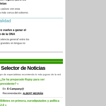
istas
s países ven esta
a más cerca del soborno.
alidad
es vuelve a ganar el
o de la ONA
xcelencia general' entre los
 grandes en lengua no
.
po de especialistas recomienda lo más jugoso de la red
¿Se ha preparado Rajoy para ser
presidente? »
En:
E-Campany@
Recomendación:
ALBERT MEDRÁN
Billetes en primera, eurodiputados y política
2.0 »