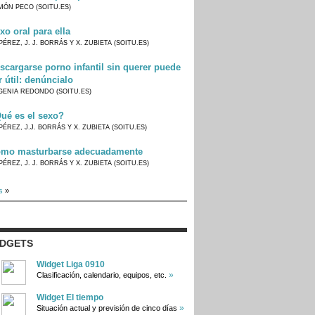
MÓN PECO (SOITU.ES)
xo oral para ella
PÉREZ, J. J. BORRÁS Y X. ZUBIETA (SOITU.ES)
scargarse porno infantil sin querer puede
r útil: denúncialo
GENIA REDONDO (SOITU.ES)
ué es el sexo?
PÉREZ, J.J. BORRÁS Y X. ZUBIETA (SOITU.ES)
mo masturbarse adecuadamente
PÉREZ, J. J. BORRÁS Y X. ZUBIETA (SOITU.ES)
s
»
IDGETS
Widget Liga 0910
»
Clasificación, calendario, equipos, etc.
Widget El tiempo
»
Situación actual y previsión de cinco días