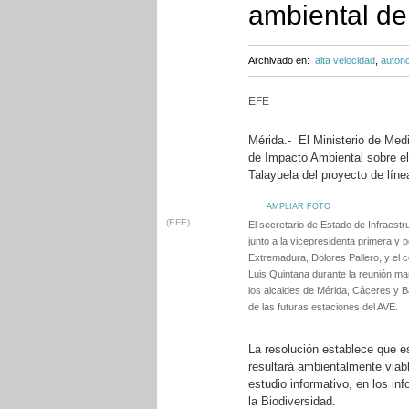
ambiental de
Archivado en:
alta velocidad
,
auton
EFE
Mérida.- El Ministerio de Med
de Impacto Ambiental sobre el
Talayuela del proyecto de líne
AMPLIAR FOTO
(EFE)
El secretario de Estado de Infraestr
junto a la vicepresidenta primera y 
Extremadura, Dolores Pallero, y el
Luis Quintana durante la reunión ma
los alcaldes de Mérida, Cáceres y B
de las futuras estaciones del AVE.
La resolución establece que e
resultará ambientalmente viabl
estudio informativo, en los in
la Biodiversidad.