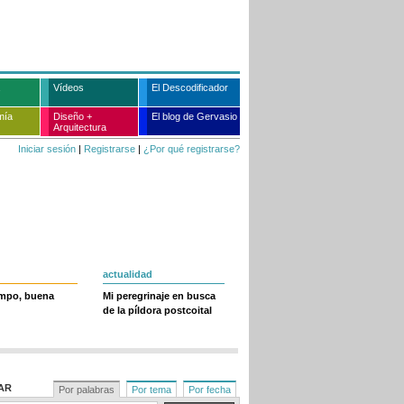
Vídeos
El Descodificador
mía
Diseño +
El blog de Gervasio
Arquitectura
Iniciar sesión
|
Registrarse
|
¿Por qué registrarse?
actualidad
empo, buena
Mi peregrinaje en busca
de la píldora postcoital
AR
Por palabras
Por tema
Por fecha