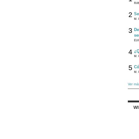
RA
2
Se
M. 
3
De
se
EU
4
¿Q
M. 
5
Có
M. 
Ver má
W