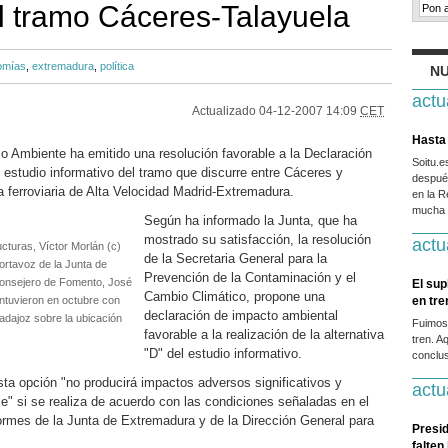
l tramo Cáceres-Talayuela
omías
,
extremadura
,
política
NU
actu
Actualizado
04-12-2007 14:09
CET
Hasta 
io Ambiente ha emitido una resolución favorable a la Declaración
Soitu.
 estudio informativo del tramo que discurre entre Cáceres y
después
a ferroviaria de Alta Velocidad Madrid-Extremadura.
en la R
mucha g
Según ha informado la Junta, que ha
mostrado su satisfacción, la resolución
actu
ucturas, Víctor Morlán (c)
de la Secretaria General para la
portavoz de la Junta de
Prevención de la Contaminación y el
 consejero de Fomento, José
El sup
Cambio Climático, propone una
ntuvieron en octubre con
en tr
declaración de impacto ambiental
adajoz sobre la ubicación
Fuimos
favorable a la realización de la alternativa
tren. A
"D" del estudio informativo.
conclus
sta opción "no producirá impactos adversos significativos y
actu
e" si se realiza de acuerdo con las condiciones señaladas en el
formes de la Junta de Extremadura y de la Dirección General para
Presid
falten