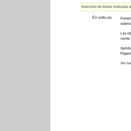
Selección de temas realizada 
En soitu.es
Foment
soterr
Las ob
ciento
Aproba
Pajare
Ver to