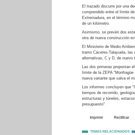
El trazado discurre por una dec
comprendido entre el límite 
Extremadura, en el término mu
de un kilómetro.
Asimismo, se prevén dos estac
otra de nueva construcción en
El Ministerio de Medio Ambient
tramo Cáceres-Talayuela, las d
alternativas, C y D, de nuevo 
Las dos primeras proponían el
límite de la ZEPA "Monfragüe 
nueva variante que salva el 
Los informes concluyen que "la
tiempos de recorrido, geología
estructuras y túneles, estacio
presupuesto".
Imprimir
Rectificar
TEMAS RELACIONADOS