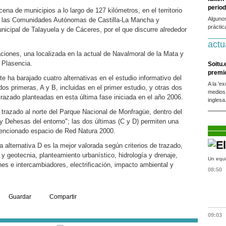
period
ena de municipios a lo largo de 127 kilómetros, en el territorio
Alguno
de las Comunidades Autónomas de Castilla-La Mancha y
práctic
nicipal de Talayuela y de Cáceres, por el que discurre alrededor
actu
iones, una localizada en la actual de Navalmoral de la Mata y
 Plasencia.
Soitu.
premi
e ha barajado cuatro alternativas en el estudio informativo del
A la 'e
os primeras, A y B, incluidas en el primer estudio, y otras dos
medios
trazado planteadas en esta última fase iniciada en el año 2006.
inglesa
 trazado al norte del Parque Nacional de Monfragüe, dentro del
y Dehesas del entorno"; las dos últimas (C y D) permiten una
mencionado espacio de Red Natura 2000.
 alternativa D es la mejor valorada según criterios de trazado,
 y geotecnia, planteamiento urbanístico, hidrología y drenaje,
Un equi
nes e intercambiadores, electrificación, impacto ambiental y
08:50
Guardar
Compartir
09:03