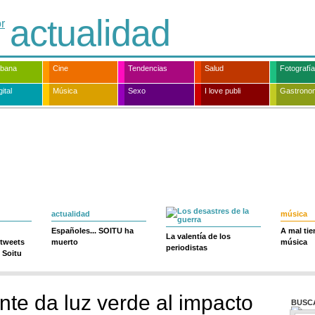
actualidad
rbana
Cine
Tendencias
Salud
Fotografía
ital
Música
Sexo
I love publi
Gastrono
actualidad
música
Españoles... SOITU ha
A mal ti
La valentía de los
 tweets
muerto
música
periodistas
 Soitu
te da luz verde al impacto
BUSC