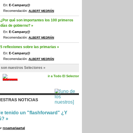
En:
E-Campany@
Recomendación:
ALBERT MEDRÁN
¿Por qué son importantes los 100 primeros
días de gobierno? »
En:
E-Campany@
Recomendación:
ALBERT MEDRÁN
5 reflexiones sobre las primarias »
En:
E-Campany@
Recomendación:
ALBERT MEDRÁN
 son nuestros Selectores »
ir a Todo El Selector
ESTRAS NOTICIAS
e tenido un "flashforward" ¿Y
ú?
»
or
rosamariaartal