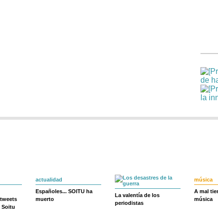
actualidad
música
Españoles... SOITU ha
A mal ti
La valentía de los
 tweets
muerto
música
periodistas
 Soitu