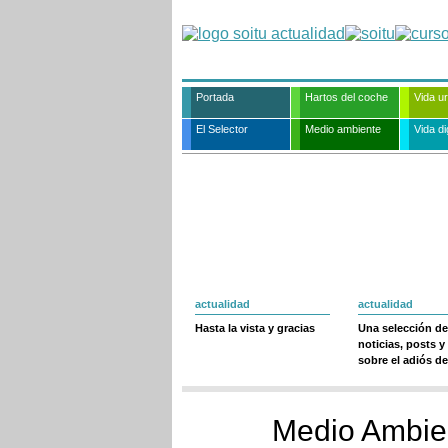
Portada
Hartos del coche
Vida u
El Selector
Medio ambiente
Vida dig
actualidad
actualidad
Hasta la vista y gracias
Una selección de
noticias, posts y
sobre el adiós de
Medio Ambien