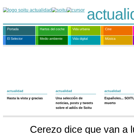
actual
Portada
Hartos del coche
Vida urbana
Cine
El Selector
Medio ambiente
Vida digital
Música
actualidad
actualidad
actualidad
Hasta la vista y gracias
Una selección de
Españoles... SOIT
noticias, posts y tweets
muerto
sobre el adiós de Soitu
Cerezo dice que van a l