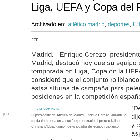
Liga, UEFA y Copa del
Archivado en:
atlético madrid
,
deportes
,
fút
EFE
Madrid.- Enrique Cerezo, presidente
Madrid, destacó hoy que su equipo a
temporada en Liga, Copa de la UEFA
consideró que el conjunto rojiblanco
estas alturas de campaña para pelea
posiciones en la competición españ
"D
AMPLIAR FOTO
(EFE)
dij
El presidente del Atlético de Madird, Enrique Cerezo, durante la
rueda de prensa en la que fue presentado el portero italiano
y 
Christian Abbiati como nuevo jugador del equipo rojiblanco.
asp