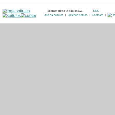
Micromedios Digitales S.L.
|
RSS
Qué es soitu.es
|
Quiénes somos
|
Contacto
|