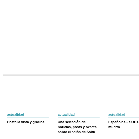
actualidad
actualidad
actualidad
Hasta la vista y gracias
Una selección de
Españoles... SOIT
noticias, posts y tweets
muerto
sobre el adiós de Soitu