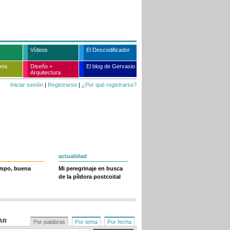
Vídeos
El Descodificador
mía
Diseño +
El blog de Gervasio
Arquitectura
Iniciar sesión
|
Registrarse
|
¿Por qué registrarse?
actualidad
empo, buena
Mi peregrinaje en busca
de la píldora postcoital
AR
Por palabras
Por tema
Por fecha