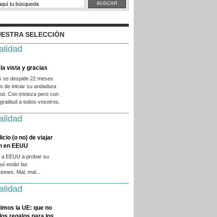
ESTRA SELECCIÓN
alidad
la vista y gracias
es se despide 22 meses
 de iniciar su andadura
ed. Con tristeza pero con
ratitud a todos vosotros.
alidad
licio (o no) de viajar
en en EEUU
 a EEUU a probar su
quí están las
iones. Mal, mal...
alidad
imos la UE: que no
 los regalos para los