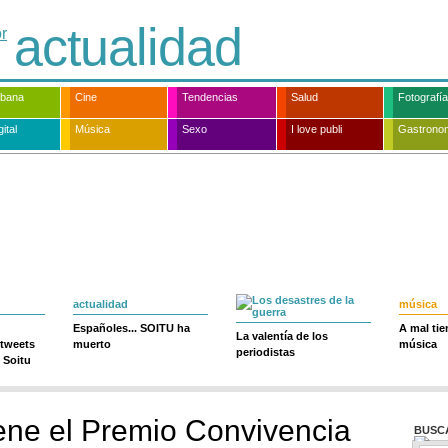
actualidad
rbana
Cine
Tendencias
Salud
Fotografía
ital
Música
Sexo
I love publi
Gastrono
actualidad
música
Españoles... SOITU ha
A mal ti
La valentía de los
 tweets
muerto
música
periodistas
 Soitu
ene el Premio Convivencia
BUSC