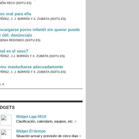
MÓN PECO (SOITU.ES)
xo oral para ella
PÉREZ, J. J. BORRÁS Y X. ZUBIETA (SOITU.ES)
scargarse porno infantil sin querer puede
r útil: denúncialo
GENIA REDONDO (SOITU.ES)
ué es el sexo?
PÉREZ, J.J. BORRÁS Y X. ZUBIETA (SOITU.ES)
mo masturbarse adecuadamente
PÉREZ, J. J. BORRÁS Y X. ZUBIETA (SOITU.ES)
s
»
IDGETS
Widget Liga 0910
»
Clasificación, calendario, equipos, etc.
Widget El tiempo
»
Situación actual y previsión de cinco días