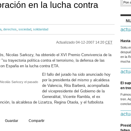
ración en la lucha contra
NU
actu
a
,
derechos
,
sociedad
,
solidaridad
Hasta 
Actualizado
04-12-2007 14:20
CET
Soitu.
después
cés, Nicolas Sarkozy, ha obtenido el XVI Premio Convivencia de la
en la R
su trayectoria política contra el terrorismo, la defensa de las
mucha g
 con España en la lucha contra ETA.
actu
El fallo del jurado ha sido anunciado hoy
por la presidenta del mismo y alcaldesa
, Nicolás Sarkozy el pasado
El sup
de Valencia, Rita Barberá, acompañada
en tr
del vicepresidente del Gobierno de la
Fuimos
Generalitat, Vicente Rambla, el ex
tren. A
unción, la alcaldesa de Lizartza, Regina Otaola, y el futbolista
conclus
actu
Guardar
Compartir
Presid
falten