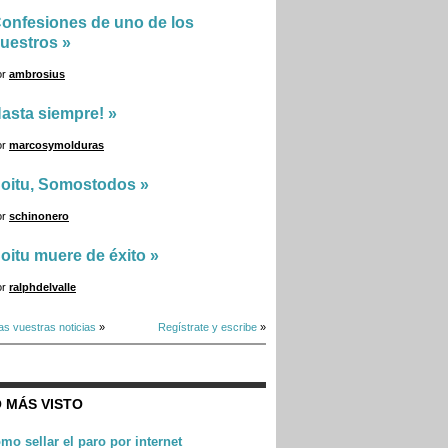
onfesiones de uno de los
uestros
»
or
ambrosius
asta siempre!
»
or
marcosymolduras
oitu, Somostodos
»
or
schinonero
oitu muere de éxito
»
or
ralphdelvalle
as vuestras noticias
»
Regístrate y escribe
»
 MÁS VISTO
mo sellar el paro por internet