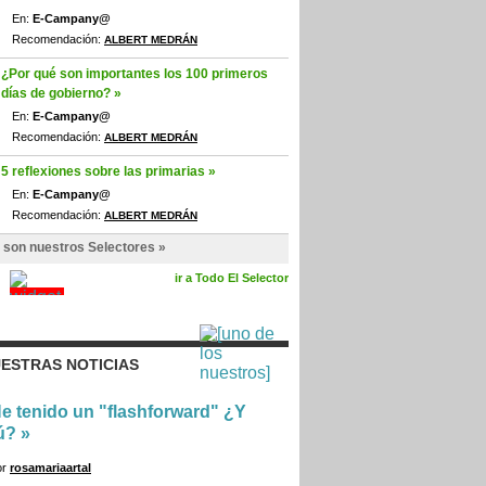
En:
E-Campany@
Recomendación:
ALBERT MEDRÁN
¿Por qué son importantes los 100 primeros
días de gobierno? »
En:
E-Campany@
Recomendación:
ALBERT MEDRÁN
5 reflexiones sobre las primarias »
En:
E-Campany@
Recomendación:
ALBERT MEDRÁN
 son nuestros Selectores »
ir a Todo El Selector
ESTRAS NOTICIAS
e tenido un "flashforward" ¿Y
ú?
»
or
rosamariaartal