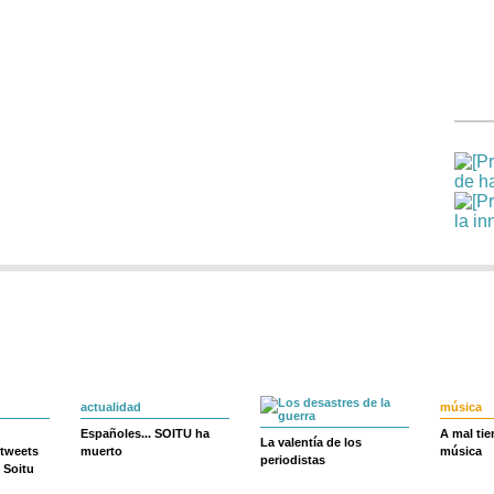
actualidad
música
Españoles... SOITU ha
A mal ti
La valentía de los
 tweets
muerto
música
periodistas
 Soitu