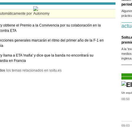
period
Alguno
automáticamente por
práctic
actu
y obtiene el Premio a la Convivencia por su colaboración en la
contra ETA
Soitu.
ecciones generales marcarán el ritmo del primer año de la F-1 en
premi
ia
A la 'e
medios
y llama a ETA 'mafia' y dice que la banda no encontrará su
inglesa
ardia en Francia
dos
los temas relacionados en soitu.es
Un equi
08:50
09:03