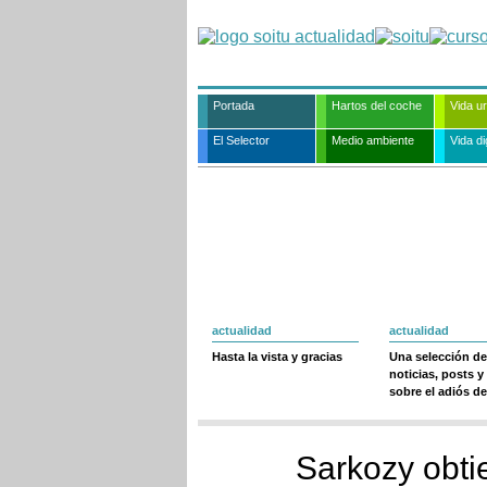
Portada
Hartos del coche
Vida u
El Selector
Medio ambiente
Vida dig
actualidad
actualidad
Hasta la vista y gracias
Una selección de
noticias, posts y
sobre el adiós de
Sarkozy obti