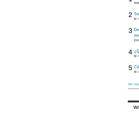
RA
2
Se
M. 
3
De
se
EU
4
¿Q
M. 
5
Có
M. 
Ver má
W