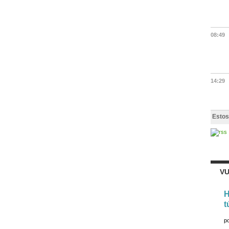
08:49
14:29
Estos
VU
H
t
p