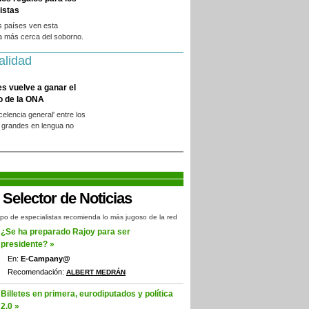
istas
s países ven esta
a más cerca del soborno.
alidad
es vuelve a ganar el
o de la ONA
xcelencia general' entre los
 grandes en lengua no
.
po de especialistas recomienda lo más jugoso de la red
¿Se ha preparado Rajoy para ser
presidente? »
En:
E-Campany@
Recomendación:
ALBERT MEDRÁN
Billetes en primera, eurodiputados y política
2.0 »