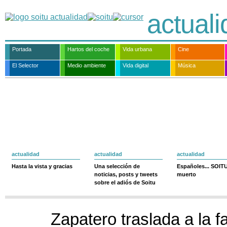
actual
Portada
Hartos del coche
Vida urbana
Cine
El Selector
Medio ambiente
Vida digital
Música
actualidad
actualidad
actualidad
Hasta la vista y gracias
Una selección de
Españoles... SOIT
noticias, posts y tweets
muerto
sobre el adiós de Soitu
Zapatero traslada a la fa