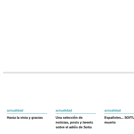
actualidad
actualidad
actualidad
Hasta la vista y gracias
Una selección de
Españoles... SOIT
noticias, posts y tweets
muerto
sobre el adiós de Soitu