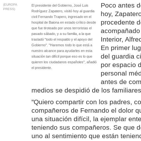
Poco antes d
(EUROPA
El presidente del Gobierno, José Luis
PRESS)
Rodríguez Zapatero, visitó hoy al guardia
hoy, Zapatero
civil Fernando Trapero, ingresado en el
procedente d
hospital de Baiona en estado crítico desde
que fue tiroteado por unos terroristas el
acompañado p
pasado sábado, y a su familia, a la que
Interior, Alf
trasladó "todo el respaldo y el apoyo del
Gobierno". "Haremos todo lo que está a
En primer luga
nuestro alcance para ayudarles en esta
del guardia c
situación tan difícil porque eso es lo que
quieren los ciudadanos españoles", añadió
por espacio 
el presidente.
personal médi
antes de com
medios se despidió de los familiare
"Quiero compartir con los padres, con
compañeros de Fernando el dolor qu
una situación difícil, la ejemplar en
teniendo sus compañeros. Se que 
uno al sentimiento que están tenien