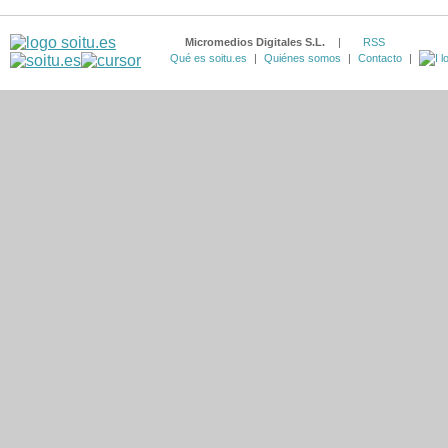
Micromedios Digitales S.L.
|
RSS
Qué es soitu.es
|
Quiénes somos
|
Contacto
|